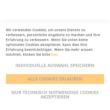
Jetzt hier anmelden
KONTAKT
Wir verwenden Cookies, um unsere Dienste zu
NGR Natursteingesellschaft mbH Kanalstraße
verbessern, persönliche Angebote zu machen und Ihre
62, 48432 Rheine
Erfahrung zu verbessern. Wenn Sie unten keine
optionalen Cookies akzeptieren, kann dies Ihre
+49 5971-961660
Erfahrung beeinträchtigen. Wenn Sie mehr wissen
möchten, klicken Sie bitte
hier
.
info@ngr.eu
INDIVIDUELLE AUSWAHL SPEICHERN
ALLE COOKIES ERLAUBEN
BEZAHLMÖGLICHKEITEN
NUR TECHNISCH NOTWENDIGE COOKIES
AKZEPTIEREN