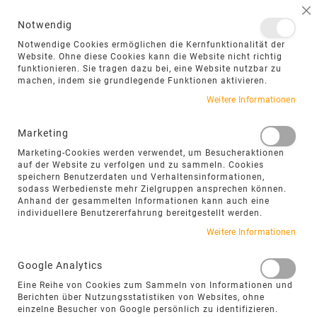
NAVIGATION UMSCHALTEN
ME
S
Notwendig
DIREKT
Notwendige Cookies ermöglichen die Kernfunktionalität der
ZUM
Website. Ohne diese Cookies kann die Website nicht richtig
funktionieren. Sie tragen dazu bei, eine Website nutzbar zu
INHALT
machen, indem sie grundlegende Funktionen aktivieren.
Zum
Weitere Informationen
Ende
der
Marketing
Bildgalerie
Marketing-Cookies werden verwendet, um Besucheraktionen
springen
auf der Website zu verfolgen und zu sammeln. Cookies
speichern Benutzerdaten und Verhaltensinformationen,
sodass Werbedienste mehr Zielgruppen ansprechen können.
Anhand der gesammelten Informationen kann auch eine
individuellere Benutzererfahrung bereitgestellt werden.
Weitere Informationen
Google Analytics
Eine Reihe von Cookies zum Sammeln von Informationen und
Berichten über Nutzungsstatistiken von Websites, ohne
einzelne Besucher von Google persönlich zu identifizieren.