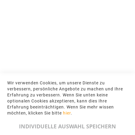
MEIN KONTO
Anmelden
NEWSLETTER
Jetzt hier anmelden
KONTAKT
Wir verwenden Cookies, um unsere Dienste zu
NGR Natursteingesellschaft mbH Kanalstraße
verbessern, persönliche Angebote zu machen und Ihre
62, 48432 Rheine
Erfahrung zu verbessern. Wenn Sie unten keine
optionalen Cookies akzeptieren, kann dies Ihre
+49 5971-961660
Erfahrung beeinträchtigen. Wenn Sie mehr wissen
möchten, klicken Sie bitte
hier
.
info@ngr.eu
INDIVIDUELLE AUSWAHL SPEICHERN