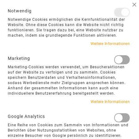
NAVIGATION UMSCHALTEN
ME
S
Notwendig
DIREKT
Notwendige Cookies ermöglichen die Kernfunktionalität der
ZUM
Website. Ohne diese Cookies kann die Website nicht richtig
funktionieren. Sie tragen dazu bei, eine Website nutzbar zu
INHALT
machen, indem sie grundlegende Funktionen aktivieren.
Zum
Weitere Informationen
Ende
der
Marketing
Bildgalerie
Marketing-Cookies werden verwendet, um Besucheraktionen
springen
auf der Website zu verfolgen und zu sammeln. Cookies
speichern Benutzerdaten und Verhaltensinformationen,
sodass Werbedienste mehr Zielgruppen ansprechen können.
Anhand der gesammelten Informationen kann auch eine
individuellere Benutzererfahrung bereitgestellt werden.
Weitere Informationen
Google Analytics
Eine Reihe von Cookies zum Sammeln von Informationen und
Berichten über Nutzungsstatistiken von Websites, ohne
einzelne Besucher von Google persönlich zu identifizieren.