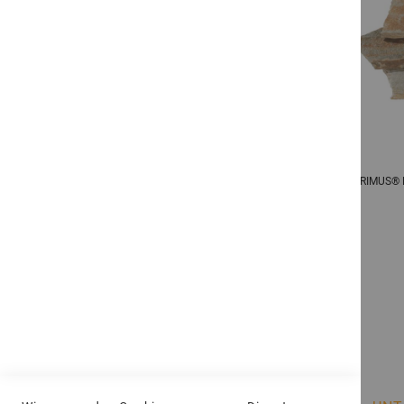
Quarzit Sao Tomé Yellow Polygonalplatten
ATRIMUS® L
Ab
499,80 €
pro
t
Regulärer Preis
799,68 €
Inkl. 19% MwSt.