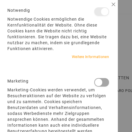
DIREKT
Schließ
ANMELDEN
EIN KONTO ERSTELLEN
ZUM
Notwendig
INHALT
Notwendige Cookies ermöglichen die
Kernfunktionalität der Website. Ohne diese
Cookies kann die Website nicht richtig
funktionieren. Sie tragen dazu bei, eine Website
nutzbar zu machen, indem sie grundlegende
Funktionen aktivieren.
Weitere Informationen
STARTSEITE
TERRASSENPLATTEN
Marketing
Marketing-Cookies werden verwendet, um
STARTSEITE
PRODUKTE
POLYGONALPLATTEN
FARO P
Besucheraktionen auf der Website zu verfolgen
und zu sammeln. Cookies speichern
Zum
Benutzerdaten und Verhaltensinformationen,
Ende
sodass Werbedienste mehr Zielgruppen
der
ansprechen können. Anhand der gesammelten
Bildgalerie
Informationen kann auch eine individuellere
springen
Benutzererfahrung bereitgestellt werden.