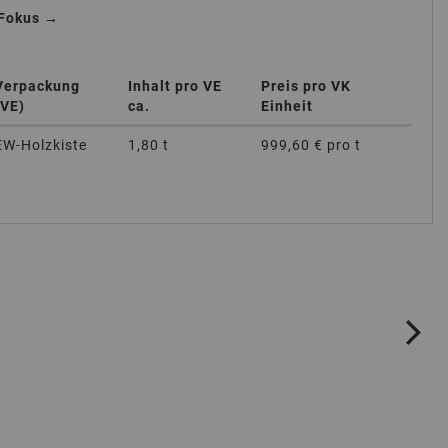
 Fokus →
Verpackung
Inhalt pro VE
Preis pro VK
(VE)
ca.
Einheit
EW-Holzkiste
1,80 t
999,60 €
pro t
ne