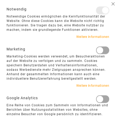
NAVIGATION UMSCHALTEN
ME
S
Notwendig
DIREKT
Notwendige Cookies ermöglichen die Kernfunktionalität der
ZUM
Website. Ohne diese Cookies kann die Website nicht richtig
funktionieren. Sie tragen dazu bei, eine Website nutzbar zu
INHALT
machen, indem sie grundlegende Funktionen aktivieren.
Zum
Weitere Informationen
Ende
der
Marketing
Bildgalerie
Marketing-Cookies werden verwendet, um Besucheraktionen
springen
auf der Website zu verfolgen und zu sammeln. Cookies
speichern Benutzerdaten und Verhaltensinformationen,
sodass Werbedienste mehr Zielgruppen ansprechen können.
Anhand der gesammelten Informationen kann auch eine
individuellere Benutzererfahrung bereitgestellt werden.
Weitere Informationen
Google Analytics
Eine Reihe von Cookies zum Sammeln von Informationen und
Berichten über Nutzungsstatistiken von Websites, ohne
einzelne Besucher von Google persönlich zu identifizieren.