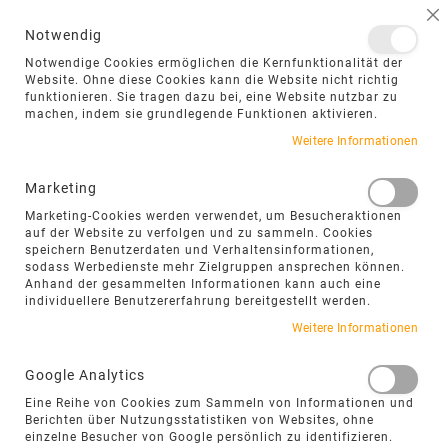
NAVIGATION UMSCHALTEN
ME
S
Notwendig
DIREKT
Notwendige Cookies ermöglichen die Kernfunktionalität der
ZUM
Website. Ohne diese Cookies kann die Website nicht richtig
funktionieren. Sie tragen dazu bei, eine Website nutzbar zu
INHALT
machen, indem sie grundlegende Funktionen aktivieren.
Zum
Weitere Informationen
Ende
der
Marketing
Bildgalerie
Marketing-Cookies werden verwendet, um Besucheraktionen
springen
auf der Website zu verfolgen und zu sammeln. Cookies
speichern Benutzerdaten und Verhaltensinformationen,
sodass Werbedienste mehr Zielgruppen ansprechen können.
Anhand der gesammelten Informationen kann auch eine
individuellere Benutzererfahrung bereitgestellt werden.
Weitere Informationen
Google Analytics
Eine Reihe von Cookies zum Sammeln von Informationen und
Berichten über Nutzungsstatistiken von Websites, ohne
einzelne Besucher von Google persönlich zu identifizieren.