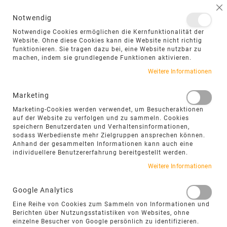
NAVIGATION UMSCHALTEN
ME
S
Notwendig
DIREKT
Notwendige Cookies ermöglichen die Kernfunktionalität der
ZUM
Website. Ohne diese Cookies kann die Website nicht richtig
funktionieren. Sie tragen dazu bei, eine Website nutzbar zu
INHALT
machen, indem sie grundlegende Funktionen aktivieren.
Zum
Weitere Informationen
Ende
der
Marketing
Bildgalerie
Marketing-Cookies werden verwendet, um Besucheraktionen
springen
auf der Website zu verfolgen und zu sammeln. Cookies
speichern Benutzerdaten und Verhaltensinformationen,
sodass Werbedienste mehr Zielgruppen ansprechen können.
Anhand der gesammelten Informationen kann auch eine
individuellere Benutzererfahrung bereitgestellt werden.
Weitere Informationen
Google Analytics
Eine Reihe von Cookies zum Sammeln von Informationen und
Berichten über Nutzungsstatistiken von Websites, ohne
einzelne Besucher von Google persönlich zu identifizieren.