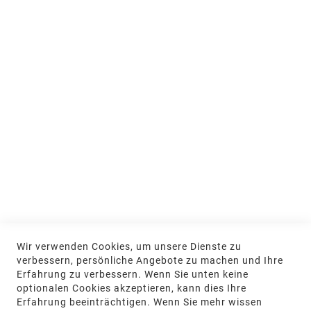
Jobs & Ausbildung
Nachhaltigkeit
MEIN KONTO
Anmelden
NEWSLETTER
Jetzt hier anmelden
KONTAKT
Wir verwenden Cookies, um unsere Dienste zu
NGR Natursteingesellschaft mbH Kanalstraße
verbessern, persönliche Angebote zu machen und Ihre
62, 48432 Rheine
Erfahrung zu verbessern. Wenn Sie unten keine
optionalen Cookies akzeptieren, kann dies Ihre
+49 5971-961660
Erfahrung beeinträchtigen. Wenn Sie mehr wissen