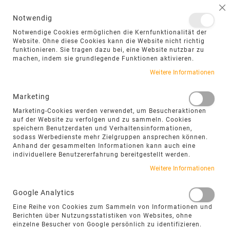
NAVIGATION UMSCHALTEN
ME
S
Notwendig
DIREKT
Notwendige Cookies ermöglichen die Kernfunktionalität der
ZUM
Website. Ohne diese Cookies kann die Website nicht richtig
funktionieren. Sie tragen dazu bei, eine Website nutzbar zu
INHALT
machen, indem sie grundlegende Funktionen aktivieren.
Zum
Weitere Informationen
Ende
der
Marketing
Bildgalerie
Marketing-Cookies werden verwendet, um Besucheraktionen
springen
auf der Website zu verfolgen und zu sammeln. Cookies
speichern Benutzerdaten und Verhaltensinformationen,
sodass Werbedienste mehr Zielgruppen ansprechen können.
Anhand der gesammelten Informationen kann auch eine
individuellere Benutzererfahrung bereitgestellt werden.
Weitere Informationen
Google Analytics
Eine Reihe von Cookies zum Sammeln von Informationen und
Berichten über Nutzungsstatistiken von Websites, ohne
einzelne Besucher von Google persönlich zu identifizieren.