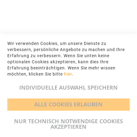
NEWSLETTER
Jetzt hier anmelden
KONTAKT
Wir verwenden Cookies, um unsere Dienste zu
NGR Natursteingesellschaft mbH Kanalstraße
verbessern, persönliche Angebote zu machen und Ihre
62, 48432 Rheine
Erfahrung zu verbessern. Wenn Sie unten keine
optionalen Cookies akzeptieren, kann dies Ihre
+49 5971-961660
Erfahrung beeinträchtigen. Wenn Sie mehr wissen
möchten, klicken Sie bitte
hier
.
info@ngr.eu
INDIVIDUELLE AUSWAHL SPEICHERN
ALLE COOKIES ERLAUBEN
BEZAHLMÖGLICHKEITEN
NUR TECHNISCH NOTWENDIGE COOKIES
AKZEPTIEREN