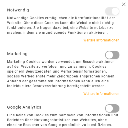
NAVIGATION UMSCHALTEN
ME
S
Notwendig
DIREKT
Notwendige Cookies ermöglichen die Kernfunktionalität der
ZUM
Website. Ohne diese Cookies kann die Website nicht richtig
funktionieren. Sie tragen dazu bei, eine Website nutzbar zu
INHALT
machen, indem sie grundlegende Funktionen aktivieren.
Zum
Weitere Informationen
Ende
der
Marketing
Bildgalerie
Marketing-Cookies werden verwendet, um Besucheraktionen
springen
auf der Website zu verfolgen und zu sammeln. Cookies
speichern Benutzerdaten und Verhaltensinformationen,
sodass Werbedienste mehr Zielgruppen ansprechen können.
Anhand der gesammelten Informationen kann auch eine
individuellere Benutzererfahrung bereitgestellt werden.
Weitere Informationen
Google Analytics
Eine Reihe von Cookies zum Sammeln von Informationen und
Berichten über Nutzungsstatistiken von Websites, ohne
einzelne Besucher von Google persönlich zu identifizieren.