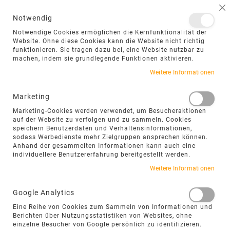
NAVIGATION UMSCHALTEN
ME
S
Notwendig
DIREKT
Notwendige Cookies ermöglichen die Kernfunktionalität der
ZUM
Website. Ohne diese Cookies kann die Website nicht richtig
funktionieren. Sie tragen dazu bei, eine Website nutzbar zu
INHALT
machen, indem sie grundlegende Funktionen aktivieren.
Zum
Weitere Informationen
Ende
der
Marketing
Bildgalerie
Marketing-Cookies werden verwendet, um Besucheraktionen
springen
auf der Website zu verfolgen und zu sammeln. Cookies
speichern Benutzerdaten und Verhaltensinformationen,
sodass Werbedienste mehr Zielgruppen ansprechen können.
Anhand der gesammelten Informationen kann auch eine
individuellere Benutzererfahrung bereitgestellt werden.
Weitere Informationen
Google Analytics
Eine Reihe von Cookies zum Sammeln von Informationen und
Berichten über Nutzungsstatistiken von Websites, ohne
einzelne Besucher von Google persönlich zu identifizieren.