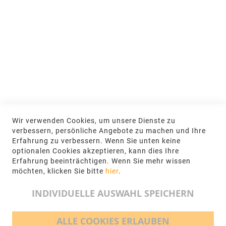
MEIN KONTO
Anmelden
NEWSLETTER
Jetzt hier anmelden
KONTAKT
Wir verwenden Cookies, um unsere Dienste zu
NGR Natursteingesellschaft mbH Kanalstraße
verbessern, persönliche Angebote zu machen und Ihre
62, 48432 Rheine
Erfahrung zu verbessern. Wenn Sie unten keine
optionalen Cookies akzeptieren, kann dies Ihre
+49 5971-961660
Erfahrung beeinträchtigen. Wenn Sie mehr wissen
möchten, klicken Sie bitte
hier
.
info@ngr.eu
INDIVIDUELLE AUSWAHL SPEICHERN
ALLE COOKIES ERLAUBEN
BEZAHLMÖGLICHKEITEN