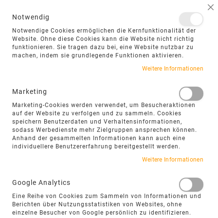
NAVIGATION UMSCHALTEN
ME
S
Notwendig
DIREKT
Notwendige Cookies ermöglichen die Kernfunktionalität der
ZUM
Website. Ohne diese Cookies kann die Website nicht richtig
funktionieren. Sie tragen dazu bei, eine Website nutzbar zu
INHALT
machen, indem sie grundlegende Funktionen aktivieren.
Weitere Informationen
Marketing
EASYFLAG
Marketing-Cookies werden verwendet, um Besucheraktionen
auf der Website zu verfolgen und zu sammeln. Cookies
POLYGONALPLATTEN –
speichern Benutzerdaten und Verhaltensinformationen,
sodass Werbedienste mehr Zielgruppen ansprechen können.
NATÜRLICHE OPTIK MIT
Anhand der gesammelten Informationen kann auch eine
individuellere Benutzererfahrung bereitgestellt werden.
KLAREREM SYSTEM
Weitere Informationen
Google Analytics
„EasyFlag verbindet die freie Wirkung
Eine Reihe von Cookies zum Sammeln von Informationen und
klassischer Polygonalplatten mit einer
Berichten über Nutzungsstatistiken von Websites, ohne
besser planbaren Form. So entstehen
einzelne Besucher von Google persönlich zu identifizieren.