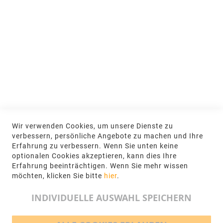
MEIN KONTO
Anmelden
NEWSLETTER
Jetzt hier anmelden
KONTAKT
Wir verwenden Cookies, um unsere Dienste zu
NGR Natursteingesellschaft mbH Kanalstraße
verbessern, persönliche Angebote zu machen und Ihre
62, 48432 Rheine
Erfahrung zu verbessern. Wenn Sie unten keine
optionalen Cookies akzeptieren, kann dies Ihre
+49 5971-961660
Erfahrung beeinträchtigen. Wenn Sie mehr wissen
möchten, klicken Sie bitte
hier
.
info@ngr.eu
INDIVIDUELLE AUSWAHL SPEICHERN