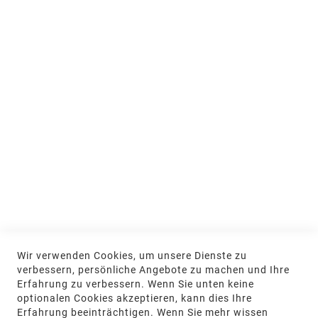
Ausstellung und Beratung
Jobs & Ausbildung
Nachhaltigkeit
MEIN KONTO
Anmelden
NEWSLETTER
Jetzt hier anmelden
KONTAKT
Wir verwenden Cookies, um unsere Dienste zu
NGR Natursteingesellschaft mbH Kanalstraße
verbessern, persönliche Angebote zu machen und Ihre
62, 48432 Rheine
Erfahrung zu verbessern. Wenn Sie unten keine
optionalen Cookies akzeptieren, kann dies Ihre
+49 5971-961660
Erfahrung beeinträchtigen. Wenn Sie mehr wissen