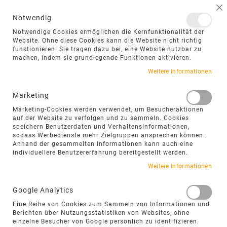
NAVIGATION UMSCHALTEN
ME
S
Notwendig
DIREKT
Notwendige Cookies ermöglichen die Kernfunktionalität der
ZUM
Website. Ohne diese Cookies kann die Website nicht richtig
funktionieren. Sie tragen dazu bei, eine Website nutzbar zu
INHALT
machen, indem sie grundlegende Funktionen aktivieren.
Weitere Informationen
Marketing
XERTIFIX UND NGR –
Marketing-Cookies werden verwendet, um Besucheraktionen
VERANTWORTUNG IN
auf der Website zu verfolgen und zu sammeln. Cookies
speichern Benutzerdaten und Verhaltensinformationen,
DER NATURSTEIN-
sodass Werbedienste mehr Zielgruppen ansprechen können.
Anhand der gesammelten Informationen kann auch eine
LIEFERKETTE
individuellere Benutzererfahrung bereitgestellt werden.
Weitere Informationen
„Nachhaltigkeit beginnt nicht erst beim
Google Analytics
fertigen Naturstein – sondern bereits bei
Eine Reihe von Cookies zum Sammeln von Informationen und
fairen Bedingungen in den
Berichten über Nutzungsstatistiken von Websites, ohne
einzelne Besucher von Google persönlich zu identifizieren.