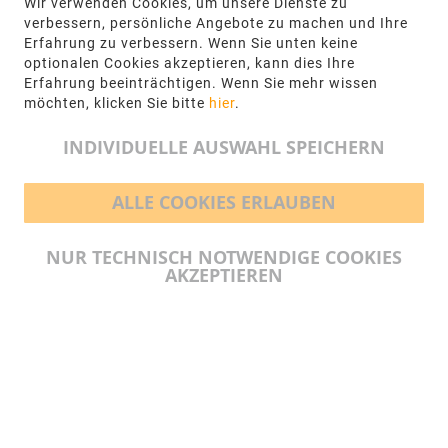
Wir verwenden Cookies, um unsere Dienste zu
NGR Natursteingesellschaft mbH Kanalstraße
verbessern, persönliche Angebote zu machen und Ihre
62, 48432 Rheine
Erfahrung zu verbessern. Wenn Sie unten keine
optionalen Cookies akzeptieren, kann dies Ihre
+49 5971-961660
Erfahrung beeinträchtigen. Wenn Sie mehr wissen
möchten, klicken Sie bitte
hier
.
info@ngr.eu
INDIVIDUELLE AUSWAHL SPEICHERN
ALLE COOKIES ERLAUBEN
BEZAHLMÖGLICHKEITEN
NUR TECHNISCH NOTWENDIGE COOKIES
AKZEPTIEREN