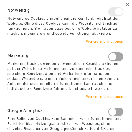
NAVIGATION UMSCHALTEN
ME
S
Notwendig
DIREKT
Notwendige Cookies ermöglichen die Kernfunktionalität der
ZUM
Website. Ohne diese Cookies kann die Website nicht richtig
funktionieren. Sie tragen dazu bei, eine Website nutzbar zu
INHALT
machen, indem sie grundlegende Funktionen aktivieren.
Weitere Informationen
Marketing
PANTONE CLOUD DANCER – HELLE
Marketing-Cookies werden verwendet, um Besucheraktionen
NATURSTEIN TERRASSEN MIT
auf der Website zu verfolgen und zu sammeln. Cookies
MODERNER RUHE
speichern Benutzerdaten und Verhaltensinformationen,
sodass Werbedienste mehr Zielgruppen ansprechen können.
Anhand der gesammelten Informationen kann auch eine
individuellere Benutzererfahrung bereitgestellt werden.
„Helle Natursteinplatten
Weitere Informationen
schaffen ruhige Außenbereiche
mit zeitloser Eleganz und
Google Analytics
Eine Reihe von Cookies zum Sammeln von Informationen und
verbinden moderne Architektur
Berichten über Nutzungsstatistiken von Websites, ohne
einzelne Besucher von Google persönlich zu identifizieren.