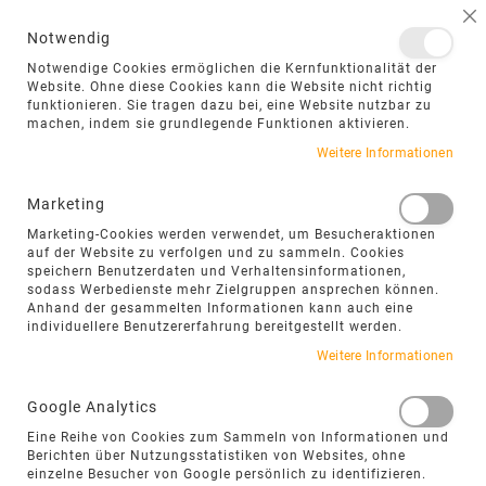
NAVIGATION UMSCHALTEN
ME
S
Notwendig
DIREKT
Notwendige Cookies ermöglichen die Kernfunktionalität der
ZUM
Website. Ohne diese Cookies kann die Website nicht richtig
funktionieren. Sie tragen dazu bei, eine Website nutzbar zu
INHALT
machen, indem sie grundlegende Funktionen aktivieren.
Weitere Informationen
Marketing
Marketing-Cookies werden verwendet, um Besucheraktionen
auf der Website zu verfolgen und zu sammeln. Cookies
speichern Benutzerdaten und Verhaltensinformationen,
sodass Werbedienste mehr Zielgruppen ansprechen können.
Anhand der gesammelten Informationen kann auch eine
individuellere Benutzererfahrung bereitgestellt werden.
PFLASTERKREISE UND
Weitere Informationen
KREISSEGMENTE AUS
Google Analytics
NATURSTEIN – RUNDE
Eine Reihe von Cookies zum Sammeln von Informationen und
Berichten über Nutzungsstatistiken von Websites, ohne
FORMEN MIT
einzelne Besucher von Google persönlich zu identifizieren.