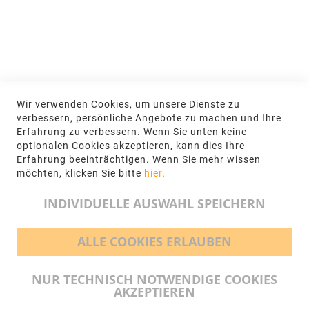
NEWSLETTER
Jetzt hier anmelden
KONTAKT
Wir verwenden Cookies, um unsere Dienste zu
NGR Natursteingesellschaft mbH Kanalstraße
verbessern, persönliche Angebote zu machen und Ihre
62, 48432 Rheine
Erfahrung zu verbessern. Wenn Sie unten keine
optionalen Cookies akzeptieren, kann dies Ihre
+49 5971-961660
Erfahrung beeinträchtigen. Wenn Sie mehr wissen
möchten, klicken Sie bitte
hier
.
info@ngr.eu
INDIVIDUELLE AUSWAHL SPEICHERN
ALLE COOKIES ERLAUBEN
BEZAHLMÖGLICHKEITEN
NUR TECHNISCH NOTWENDIGE COOKIES
AKZEPTIEREN