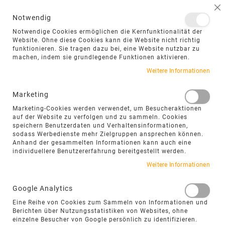
NAVIGATION UMSCHALTEN
ME
S
Notwendig
DIREKT
Notwendige Cookies ermöglichen die Kernfunktionalität der
ZUM
Website. Ohne diese Cookies kann die Website nicht richtig
funktionieren. Sie tragen dazu bei, eine Website nutzbar zu
INHALT
machen, indem sie grundlegende Funktionen aktivieren.
Zum
Weitere Informationen
Ende
der
Marketing
Bildgalerie
Marketing-Cookies werden verwendet, um Besucheraktionen
springen
auf der Website zu verfolgen und zu sammeln. Cookies
speichern Benutzerdaten und Verhaltensinformationen,
sodass Werbedienste mehr Zielgruppen ansprechen können.
Anhand der gesammelten Informationen kann auch eine
individuellere Benutzererfahrung bereitgestellt werden.
Weitere Informationen
Google Analytics
Eine Reihe von Cookies zum Sammeln von Informationen und
Berichten über Nutzungsstatistiken von Websites, ohne
einzelne Besucher von Google persönlich zu identifizieren.