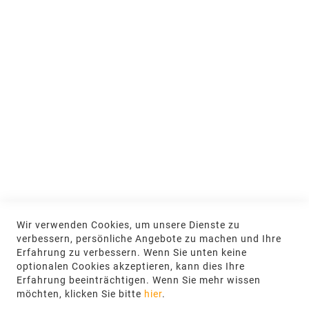
Nachhaltigkeit
MEIN KONTO
Anmelden
NEWSLETTER
Jetzt hier anmelden
KONTAKT
Wir verwenden Cookies, um unsere Dienste zu
NGR Natursteingesellschaft mbH Kanalstraße
verbessern, persönliche Angebote zu machen und Ihre
62, 48432 Rheine
Erfahrung zu verbessern. Wenn Sie unten keine
optionalen Cookies akzeptieren, kann dies Ihre
+49 5971-961660
Erfahrung beeinträchtigen. Wenn Sie mehr wissen
möchten, klicken Sie bitte
hier
.
info@ngr.eu