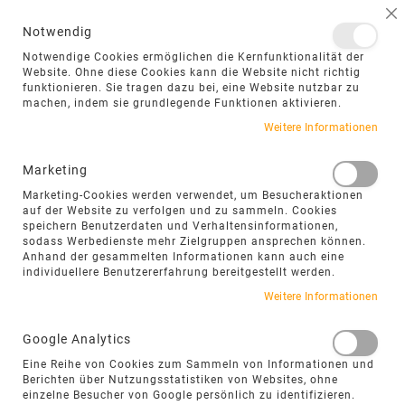
NAVIGATION UMSCHALTEN
ME
S
Notwendig
DIREKT
Notwendige Cookies ermöglichen die Kernfunktionalität der
ZUM
Website. Ohne diese Cookies kann die Website nicht richtig
funktionieren. Sie tragen dazu bei, eine Website nutzbar zu
INHALT
machen, indem sie grundlegende Funktionen aktivieren.
Zum
Weitere Informationen
Ende
der
Marketing
Bildgalerie
Marketing-Cookies werden verwendet, um Besucheraktionen
springen
auf der Website zu verfolgen und zu sammeln. Cookies
speichern Benutzerdaten und Verhaltensinformationen,
sodass Werbedienste mehr Zielgruppen ansprechen können.
Anhand der gesammelten Informationen kann auch eine
individuellere Benutzererfahrung bereitgestellt werden.
Weitere Informationen
Google Analytics
Eine Reihe von Cookies zum Sammeln von Informationen und
Berichten über Nutzungsstatistiken von Websites, ohne
einzelne Besucher von Google persönlich zu identifizieren.