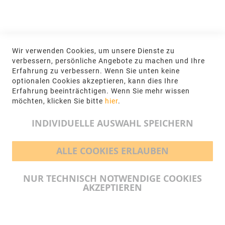
Jetzt hier anmelden
KONTAKT
Wir verwenden Cookies, um unsere Dienste zu
NGR Natursteingesellschaft mbH Kanalstraße
verbessern, persönliche Angebote zu machen und Ihre
62, 48432 Rheine
Erfahrung zu verbessern. Wenn Sie unten keine
optionalen Cookies akzeptieren, kann dies Ihre
+49 5971-961660
Erfahrung beeinträchtigen. Wenn Sie mehr wissen
möchten, klicken Sie bitte
hier
.
info@ngr.eu
INDIVIDUELLE AUSWAHL SPEICHERN
ALLE COOKIES ERLAUBEN
BEZAHLMÖGLICHKEITEN
NUR TECHNISCH NOTWENDIGE COOKIES
AKZEPTIEREN