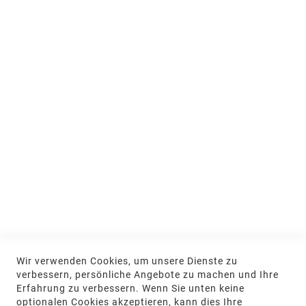
Ausstellung und Beratung
Jobs & Ausbildung
Nachhaltigkeit
MEIN KONTO
Anmelden
NEWSLETTER
Jetzt hier anmelden
KONTAKT
Wir verwenden Cookies, um unsere Dienste zu
NGR Natursteingesellschaft mbH Kanalstraße
verbessern, persönliche Angebote zu machen und Ihre
62, 48432 Rheine
Erfahrung zu verbessern. Wenn Sie unten keine
optionalen Cookies akzeptieren, kann dies Ihre