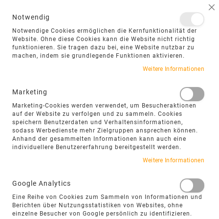
NAVIGATION UMSCHALTEN
ME
S
Notwendig
DIREKT
Notwendige Cookies ermöglichen die Kernfunktionalität der
ZUM
Website. Ohne diese Cookies kann die Website nicht richtig
funktionieren. Sie tragen dazu bei, eine Website nutzbar zu
INHALT
machen, indem sie grundlegende Funktionen aktivieren.
Zum
Weitere Informationen
Ende
der
Marketing
Bildgalerie
Marketing-Cookies werden verwendet, um Besucheraktionen
springen
auf der Website zu verfolgen und zu sammeln. Cookies
speichern Benutzerdaten und Verhaltensinformationen,
sodass Werbedienste mehr Zielgruppen ansprechen können.
Anhand der gesammelten Informationen kann auch eine
individuellere Benutzererfahrung bereitgestellt werden.
Weitere Informationen
Google Analytics
Eine Reihe von Cookies zum Sammeln von Informationen und
Berichten über Nutzungsstatistiken von Websites, ohne
einzelne Besucher von Google persönlich zu identifizieren.