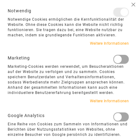
NAVIGATION UMSCHALTEN
ME
S
Notwendig
DIREKT
Notwendige Cookies ermöglichen die Kernfunktionalität der
ZUM
Website. Ohne diese Cookies kann die Website nicht richtig
funktionieren. Sie tragen dazu bei, eine Website nutzbar zu
INHALT
machen, indem sie grundlegende Funktionen aktivieren.
Weitere Informationen
Marketing
Marketing-Cookies werden verwendet, um Besucheraktionen
auf der Website zu verfolgen und zu sammeln. Cookies
speichern Benutzerdaten und Verhaltensinformationen,
sodass Werbedienste mehr Zielgruppen ansprechen können.
Anhand der gesammelten Informationen kann auch eine
individuellere Benutzererfahrung bereitgestellt werden.
HÖFATS GRAVITY CANDLE
Weitere Informationen
Entdecken Sie das höfats GRAVITY CANDLE
Google Analytics
Windlicht sowie passendes Zubehör für
stimmungsvolle Beleuchtung im Innen- und
Eine Reihe von Cookies zum Sammeln von Informationen und
Berichten über Nutzungsstatistiken von Websites, ohne
Außenbereich.
einzelne Besucher von Google persönlich zu identifizieren.