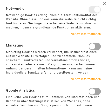
NAVIGATION UMSCHALTEN
ME
S
Notwendig
DIREKT
Notwendige Cookies ermöglichen die Kernfunktionalität der
ZUM
Website. Ohne diese Cookies kann die Website nicht richtig
funktionieren. Sie tragen dazu bei, eine Website nutzbar zu
INHALT
machen, indem sie grundlegende Funktionen aktivieren.
Weitere Informationen
Marketing
Marketing-Cookies werden verwendet, um Besucheraktionen
auf der Website zu verfolgen und zu sammeln. Cookies
speichern Benutzerdaten und Verhaltensinformationen,
sodass Werbedienste mehr Zielgruppen ansprechen können.
Anhand der gesammelten Informationen kann auch eine
individuellere Benutzererfahrung bereitgestellt werden.
PFLASTERSTEINE MIT VINTAGE-
Weitere Informationen
OBERFLÄCHE FÜR NATÜRLICHE
UND ZEITLOSE AUSSENFLÄCHEN
Google Analytics
Pflastersteine Vintage verbinden den
Eine Reihe von Cookies zum Sammeln von Informationen und
Berichten über Nutzungsstatistiken von Websites, ohne
natürlichen Charakter von Naturstein mit
einzelne Besucher von Google persönlich zu identifizieren.