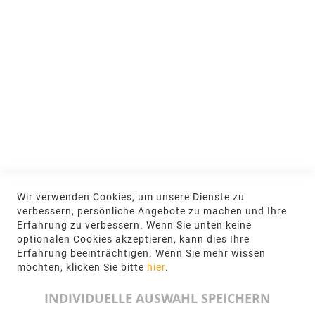
MEIN KONTO
Anmelden
NEWSLETTER
Jetzt hier anmelden
KONTAKT
Wir verwenden Cookies, um unsere Dienste zu
NGR Natursteingesellschaft mbH Kanalstraße
verbessern, persönliche Angebote zu machen und Ihre
62, 48432 Rheine
Erfahrung zu verbessern. Wenn Sie unten keine
optionalen Cookies akzeptieren, kann dies Ihre
+49 5971-961660
Erfahrung beeinträchtigen. Wenn Sie mehr wissen
möchten, klicken Sie bitte
hier
.
info@ngr.eu
INDIVIDUELLE AUSWAHL SPEICHERN