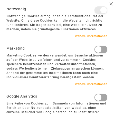
NAVIGATION UMSCHALTEN
ME
S
Notwendig
DIREKT
Notwendige Cookies ermöglichen die Kernfunktionalität der
ZUM
Website. Ohne diese Cookies kann die Website nicht richtig
funktionieren. Sie tragen dazu bei, eine Website nutzbar zu
INHALT
machen, indem sie grundlegende Funktionen aktivieren.
Weitere Informationen
Marketing
Marketing-Cookies werden verwendet, um Besucheraktionen
auf der Website zu verfolgen und zu sammeln. Cookies
speichern Benutzerdaten und Verhaltensinformationen,
sodass Werbedienste mehr Zielgruppen ansprechen können.
Anhand der gesammelten Informationen kann auch eine
individuellere Benutzererfahrung bereitgestellt werden.
NATURSTEINMÖBEL &
Weitere Informationen
SITZOBJEKTE
Google Analytics
Natursteinmöbel und Sitzobjekte setzen markante
Eine Reihe von Cookies zum Sammeln von Informationen und
Berichten über Nutzungsstatistiken von Websites, ohne
Akzente und verbinden Funktion mit einer
einzelne Besucher von Google persönlich zu identifizieren.