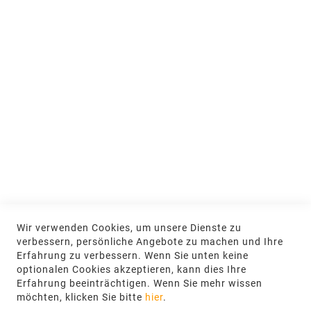
Jobs & Ausbildung
Nachhaltigkeit
MEIN KONTO
Anmelden
NEWSLETTER
Jetzt hier anmelden
KONTAKT
Wir verwenden Cookies, um unsere Dienste zu
NGR Natursteingesellschaft mbH Kanalstraße
verbessern, persönliche Angebote zu machen und Ihre
62, 48432 Rheine
Erfahrung zu verbessern. Wenn Sie unten keine
optionalen Cookies akzeptieren, kann dies Ihre
+49 5971-961660
Erfahrung beeinträchtigen. Wenn Sie mehr wissen
möchten, klicken Sie bitte
hier
.
info@ngr.eu