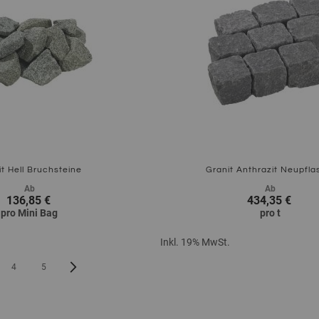
t Hell Bruchsteine
Granit Anthrazit Neupfla
Ab
Ab
136,85 €
434,35 €
pro
Mini Bag
pro
t
Inkl. 19% MwSt.
Zum Produkt
SEITE
Seite
Weiter
Sie lesen gerade 
S
4
5