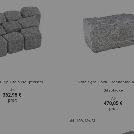
l Typ Otelo Neupflaster
Granit grau-blau Trockenmaue
Ab
Sitzblöcke
362,95 €
Ab
pro
t
470,05 €
pro
t
Inkl. 19% MwSt.
Zum Produkt