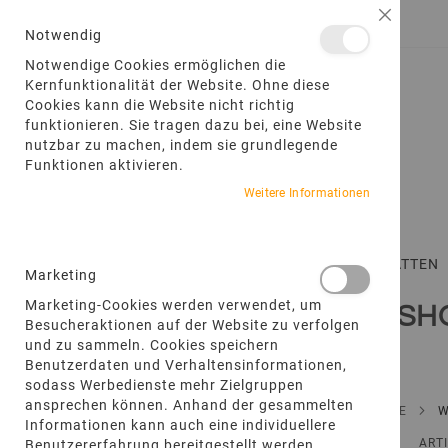
DIREKT
Schließ
ANMELDEN
EIN KONTO ERSTELLEN
ZUM
Notwendig
INHALT
Notwendige Cookies ermöglichen die
Kernfunktionalität der Website. Ohne diese
Cookies kann die Website nicht richtig
funktionieren. Sie tragen dazu bei, eine Website
nutzbar zu machen, indem sie grundlegende
Funktionen aktivieren.
Weitere Informationen
STARTSEITE
TERRASSENPLATTEN
Marketing
FILTEROPTIONEN
Marketing-Cookies werden verwendet, um
WEB-SH
Besucheraktionen auf der Website zu verfolgen
und zu sammeln. Cookies speichern
FARBE
Benutzerdaten und Verhaltensinformationen,
sodass Werbedienste mehr Zielgruppen
A
Anthrazit
210
ansprechen können. Anhand der gesammelten
r
STARTSEITE
A
t
Beige
247
Informationen kann auch eine individuellere
ANZEIGEN
Liste
Liste
r
i
ART
Benutzererfahrung bereitgestellt werden.