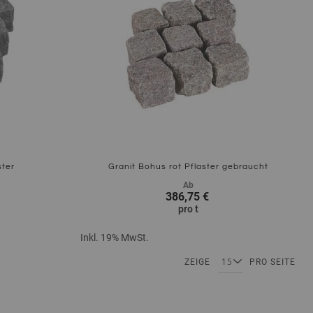
ster
Granit Bohus rot Pflaster gebraucht
Ab
386,75 €
pro
t
Inkl. 19% MwSt.
Zum Produkt
Seite
eite
Seite
Seite
Seite
ZEIGE
PRO SEITE