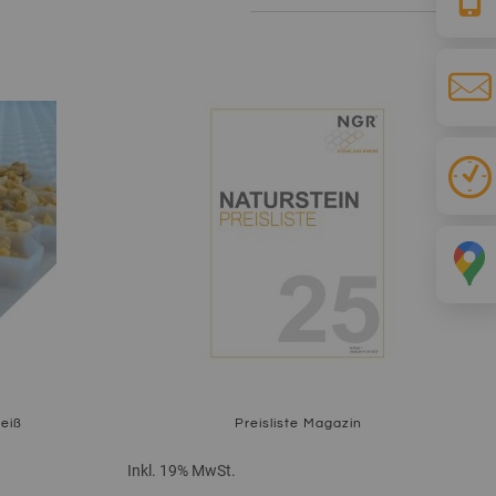
sor
eiß
Preisliste Magazin
Inkl. 19% MwSt.