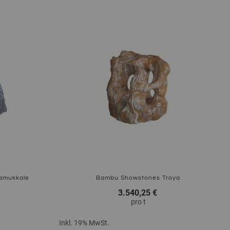
Zum Produkt
amukkale
Bambu Showstones Troya
3.540,25 €
pro
t
Inkl. 19% MwSt.