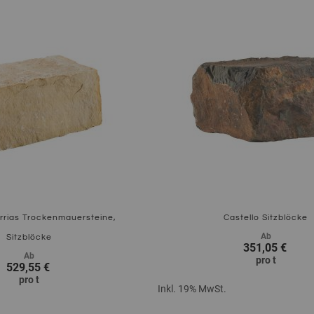
Zum Produkt
rrias Trockenmauersteine,
Castello Sitzblöcke
Ab
Sitzblöcke
351,05 €
Ab
pro
t
529,55 €
pro
t
Inkl. 19% MwSt.
Zum Produkt