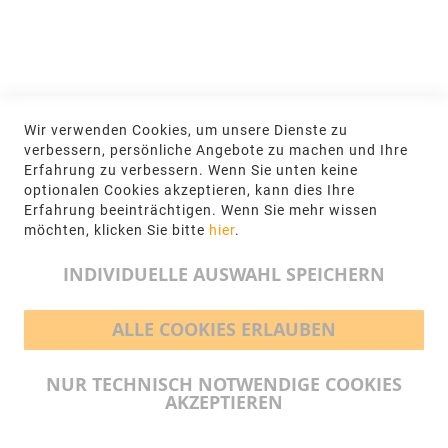
NEWSLETTER
Jetzt hier anmelden
KONTAKT
Wir verwenden Cookies, um unsere Dienste zu
NGR Natursteingesellschaft mbH Kanalstraße
verbessern, persönliche Angebote zu machen und Ihre
62, 48432 Rheine
Erfahrung zu verbessern. Wenn Sie unten keine
optionalen Cookies akzeptieren, kann dies Ihre
+49 5971-961660
Erfahrung beeinträchtigen. Wenn Sie mehr wissen
möchten, klicken Sie bitte
hier
.
info@ngr.eu
INDIVIDUELLE AUSWAHL SPEICHERN
ALLE COOKIES ERLAUBEN
BEZAHLMÖGLICHKEITEN
NUR TECHNISCH NOTWENDIGE COOKIES
AKZEPTIEREN