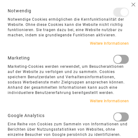
NAVIGATION UMSCHALTEN
ME
S
Notwendig
DIREKT
Notwendige Cookies ermöglichen die Kernfunktionalität der
ZUM
Website. Ohne diese Cookies kann die Website nicht richtig
funktionieren. Sie tragen dazu bei, eine Website nutzbar zu
INHALT
machen, indem sie grundlegende Funktionen aktivieren.
Zum
Weitere Informationen
Ende
der
Marketing
Bildgalerie
Marketing-Cookies werden verwendet, um Besucheraktionen
springen
auf der Website zu verfolgen und zu sammeln. Cookies
speichern Benutzerdaten und Verhaltensinformationen,
sodass Werbedienste mehr Zielgruppen ansprechen können.
Anhand der gesammelten Informationen kann auch eine
individuellere Benutzererfahrung bereitgestellt werden.
Weitere Informationen
Google Analytics
Eine Reihe von Cookies zum Sammeln von Informationen und
Berichten über Nutzungsstatistiken von Websites, ohne
einzelne Besucher von Google persönlich zu identifizieren.