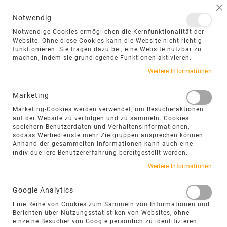
NAVIGATION UMSCHALTEN
ME
S
Notwendig
DIREKT
Notwendige Cookies ermöglichen die Kernfunktionalität der
ZUM
Website. Ohne diese Cookies kann die Website nicht richtig
funktionieren. Sie tragen dazu bei, eine Website nutzbar zu
INHALT
machen, indem sie grundlegende Funktionen aktivieren.
Zum
Weitere Informationen
Ende
der
Marketing
Bildgalerie
Marketing-Cookies werden verwendet, um Besucheraktionen
springen
auf der Website zu verfolgen und zu sammeln. Cookies
speichern Benutzerdaten und Verhaltensinformationen,
sodass Werbedienste mehr Zielgruppen ansprechen können.
Anhand der gesammelten Informationen kann auch eine
individuellere Benutzererfahrung bereitgestellt werden.
Weitere Informationen
Google Analytics
Eine Reihe von Cookies zum Sammeln von Informationen und
Berichten über Nutzungsstatistiken von Websites, ohne
einzelne Besucher von Google persönlich zu identifizieren.