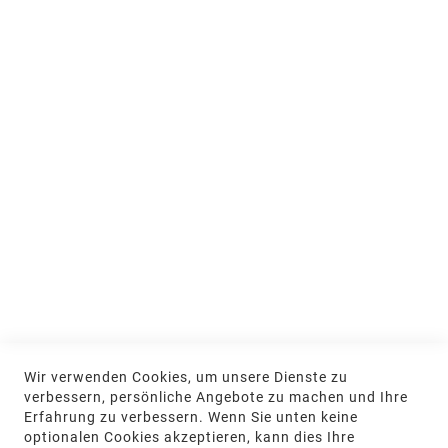
Ausstellung und Beratung
Jobs & Ausbildung
Nachhaltigkeit
MEIN KONTO
Anmelden
NEWSLETTER
Jetzt hier anmelden
KONTAKT
Wir verwenden Cookies, um unsere Dienste zu
NGR Natursteingesellschaft mbH Kanalstraße
verbessern, persönliche Angebote zu machen und Ihre
62, 48432 Rheine
Erfahrung zu verbessern. Wenn Sie unten keine
optionalen Cookies akzeptieren, kann dies Ihre