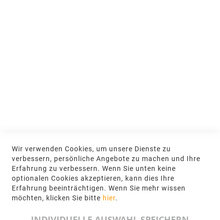
Nachhaltigkeit
MEIN KONTO
Anmelden
NEWSLETTER
Jetzt hier anmelden
KONTAKT
Wir verwenden Cookies, um unsere Dienste zu
NGR Natursteingesellschaft mbH Kanalstraße
verbessern, persönliche Angebote zu machen und Ihre
62, 48432 Rheine
Erfahrung zu verbessern. Wenn Sie unten keine
optionalen Cookies akzeptieren, kann dies Ihre
+49 5971-961660
Erfahrung beeinträchtigen. Wenn Sie mehr wissen
möchten, klicken Sie bitte
hier
.
info@ngr.eu
INDIVIDUELLE AUSWAHL SPEICHERN