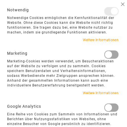
NAVIGATION UMSCHALTEN
ME
S
Notwendig
DIREKT
Notwendige Cookies ermöglichen die Kernfunktionalität der
ZUM
Website. Ohne diese Cookies kann die Website nicht richtig
funktionieren. Sie tragen dazu bei, eine Website nutzbar zu
INHALT
machen, indem sie grundlegende Funktionen aktivieren.
Zum
Weitere Informationen
Ende
der
Marketing
Bildgalerie
Marketing-Cookies werden verwendet, um Besucheraktionen
springen
auf der Website zu verfolgen und zu sammeln. Cookies
speichern Benutzerdaten und Verhaltensinformationen,
sodass Werbedienste mehr Zielgruppen ansprechen können.
Anhand der gesammelten Informationen kann auch eine
individuellere Benutzererfahrung bereitgestellt werden.
Weitere Informationen
Google Analytics
Eine Reihe von Cookies zum Sammeln von Informationen und
Berichten über Nutzungsstatistiken von Websites, ohne
einzelne Besucher von Google persönlich zu identifizieren.