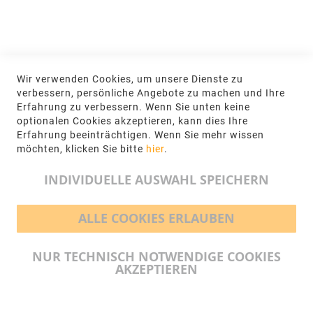
Jetzt hier anmelden
KONTAKT
Wir verwenden Cookies, um unsere Dienste zu
NGR Natursteingesellschaft mbH Kanalstraße
verbessern, persönliche Angebote zu machen und Ihre
62, 48432 Rheine
Erfahrung zu verbessern. Wenn Sie unten keine
optionalen Cookies akzeptieren, kann dies Ihre
+49 5971-961660
Erfahrung beeinträchtigen. Wenn Sie mehr wissen
möchten, klicken Sie bitte
hier
.
info@ngr.eu
INDIVIDUELLE AUSWAHL SPEICHERN
ALLE COOKIES ERLAUBEN
BEZAHLMÖGLICHKEITEN
NUR TECHNISCH NOTWENDIGE COOKIES
AKZEPTIEREN