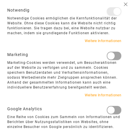
NAVIGATION UMSCHALTEN
ME
S
Notwendig
DIREKT
Notwendige Cookies ermöglichen die Kernfunktionalität der
ZUM
Website. Ohne diese Cookies kann die Website nicht richtig
funktionieren. Sie tragen dazu bei, eine Website nutzbar zu
INHALT
machen, indem sie grundlegende Funktionen aktivieren.
Zum
Weitere Informationen
Ende
der
Marketing
Bildgalerie
Marketing-Cookies werden verwendet, um Besucheraktionen
springen
auf der Website zu verfolgen und zu sammeln. Cookies
speichern Benutzerdaten und Verhaltensinformationen,
sodass Werbedienste mehr Zielgruppen ansprechen können.
Anhand der gesammelten Informationen kann auch eine
individuellere Benutzererfahrung bereitgestellt werden.
Weitere Informationen
Google Analytics
Eine Reihe von Cookies zum Sammeln von Informationen und
Berichten über Nutzungsstatistiken von Websites, ohne
einzelne Besucher von Google persönlich zu identifizieren.