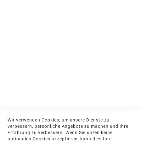
Ausstellung und Beratung
Jobs & Ausbildung
Nachhaltigkeit
MEIN KONTO
Anmelden
NEWSLETTER
Jetzt hier anmelden
KONTAKT
Wir verwenden Cookies, um unsere Dienste zu
NGR Natursteingesellschaft mbH Kanalstraße
verbessern, persönliche Angebote zu machen und Ihre
62, 48432 Rheine
Erfahrung zu verbessern. Wenn Sie unten keine
optionalen Cookies akzeptieren, kann dies Ihre