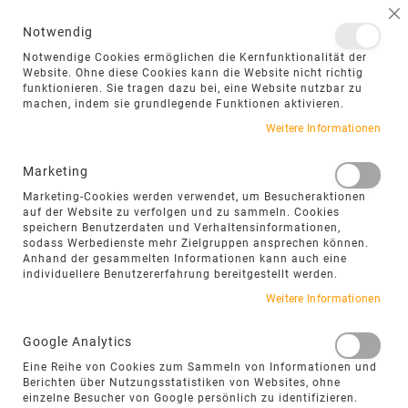
NAVIGATION UMSCHALTEN
ME
S
Notwendig
DIREKT
Notwendige Cookies ermöglichen die Kernfunktionalität der
ZUM
Website. Ohne diese Cookies kann die Website nicht richtig
funktionieren. Sie tragen dazu bei, eine Website nutzbar zu
INHALT
machen, indem sie grundlegende Funktionen aktivieren.
Zum
Weitere Informationen
Ende
der
Marketing
Bildgalerie
Marketing-Cookies werden verwendet, um Besucheraktionen
springen
auf der Website zu verfolgen und zu sammeln. Cookies
speichern Benutzerdaten und Verhaltensinformationen,
sodass Werbedienste mehr Zielgruppen ansprechen können.
Anhand der gesammelten Informationen kann auch eine
individuellere Benutzererfahrung bereitgestellt werden.
Weitere Informationen
Google Analytics
Eine Reihe von Cookies zum Sammeln von Informationen und
Berichten über Nutzungsstatistiken von Websites, ohne
einzelne Besucher von Google persönlich zu identifizieren.