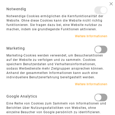
NAVIGATION UMSCHALTEN
ME
S
Notwendig
DIREKT
Notwendige Cookies ermöglichen die Kernfunktionalität der
ZUM
Website. Ohne diese Cookies kann die Website nicht richtig
funktionieren. Sie tragen dazu bei, eine Website nutzbar zu
INHALT
machen, indem sie grundlegende Funktionen aktivieren.
Zum
Weitere Informationen
Ende
der
Marketing
Bildgalerie
Marketing-Cookies werden verwendet, um Besucheraktionen
springen
auf der Website zu verfolgen und zu sammeln. Cookies
speichern Benutzerdaten und Verhaltensinformationen,
sodass Werbedienste mehr Zielgruppen ansprechen können.
Anhand der gesammelten Informationen kann auch eine
individuellere Benutzererfahrung bereitgestellt werden.
Weitere Informationen
Google Analytics
Eine Reihe von Cookies zum Sammeln von Informationen und
Berichten über Nutzungsstatistiken von Websites, ohne
einzelne Besucher von Google persönlich zu identifizieren.