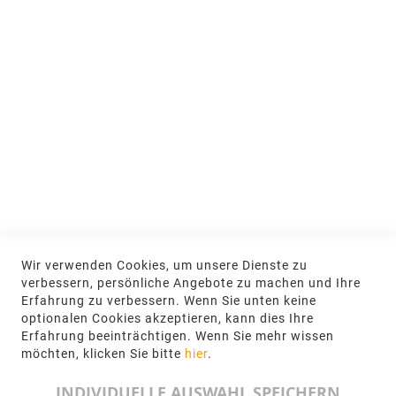
Nachhaltigkeit
MEIN KONTO
Anmelden
NEWSLETTER
Jetzt hier anmelden
KONTAKT
Wir verwenden Cookies, um unsere Dienste zu
NGR Natursteingesellschaft mbH Kanalstraße
verbessern, persönliche Angebote zu machen und Ihre
62, 48432 Rheine
Erfahrung zu verbessern. Wenn Sie unten keine
optionalen Cookies akzeptieren, kann dies Ihre
+49 5971-961660
Erfahrung beeinträchtigen. Wenn Sie mehr wissen
möchten, klicken Sie bitte
hier
.
info@ngr.eu
INDIVIDUELLE AUSWAHL SPEICHERN