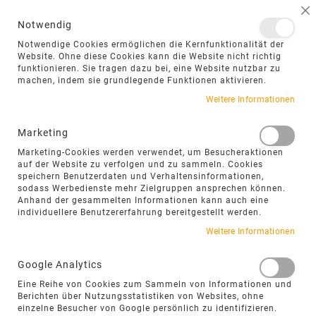
NAVIGATION UMSCHALTEN
ME
S
Notwendig
DIREKT
Notwendige Cookies ermöglichen die Kernfunktionalität der
ZUM
Website. Ohne diese Cookies kann die Website nicht richtig
funktionieren. Sie tragen dazu bei, eine Website nutzbar zu
INHALT
machen, indem sie grundlegende Funktionen aktivieren.
Weitere Informationen
Marketing
Marketing-Cookies werden verwendet, um Besucheraktionen
auf der Website zu verfolgen und zu sammeln. Cookies
speichern Benutzerdaten und Verhaltensinformationen,
sodass Werbedienste mehr Zielgruppen ansprechen können.
Anhand der gesammelten Informationen kann auch eine
individuellere Benutzererfahrung bereitgestellt werden.
SOLITÄR- UND QUELLSTEINE
Weitere Informationen
Solitärsteine und Quellsteine setzen im
Google Analytics
Außenbereich markante Akzente – als
ruhender Findling im Beet, als
Eine Reihe von Cookies zum Sammeln von Informationen und
Berichten über Nutzungsstatistiken von Websites, ohne
Gestaltungselement am Weg oder als
einzelne Besucher von Google persönlich zu identifizieren.