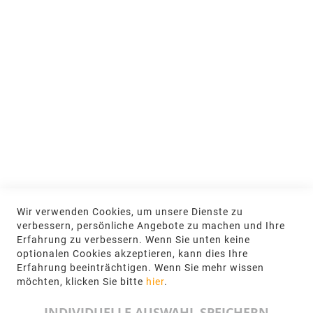
Nachhaltigkeit
MEIN KONTO
Anmelden
NEWSLETTER
Jetzt hier anmelden
KONTAKT
Wir verwenden Cookies, um unsere Dienste zu
NGR Natursteingesellschaft mbH Kanalstraße
verbessern, persönliche Angebote zu machen und Ihre
62, 48432 Rheine
Erfahrung zu verbessern. Wenn Sie unten keine
optionalen Cookies akzeptieren, kann dies Ihre
+49 5971-961660
Erfahrung beeinträchtigen. Wenn Sie mehr wissen
möchten, klicken Sie bitte
hier
.
info@ngr.eu
INDIVIDUELLE AUSWAHL SPEICHERN