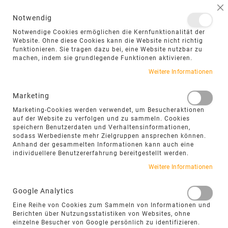
NAVIGATION UMSCHALTEN
ME
S
Notwendig
DIREKT
Notwendige Cookies ermöglichen die Kernfunktionalität der
ZUM
Website. Ohne diese Cookies kann die Website nicht richtig
funktionieren. Sie tragen dazu bei, eine Website nutzbar zu
INHALT
machen, indem sie grundlegende Funktionen aktivieren.
Zum
Weitere Informationen
Ende
der
Marketing
Bildgalerie
Marketing-Cookies werden verwendet, um Besucheraktionen
springen
auf der Website zu verfolgen und zu sammeln. Cookies
speichern Benutzerdaten und Verhaltensinformationen,
sodass Werbedienste mehr Zielgruppen ansprechen können.
Anhand der gesammelten Informationen kann auch eine
individuellere Benutzererfahrung bereitgestellt werden.
Weitere Informationen
Google Analytics
Eine Reihe von Cookies zum Sammeln von Informationen und
Berichten über Nutzungsstatistiken von Websites, ohne
einzelne Besucher von Google persönlich zu identifizieren.