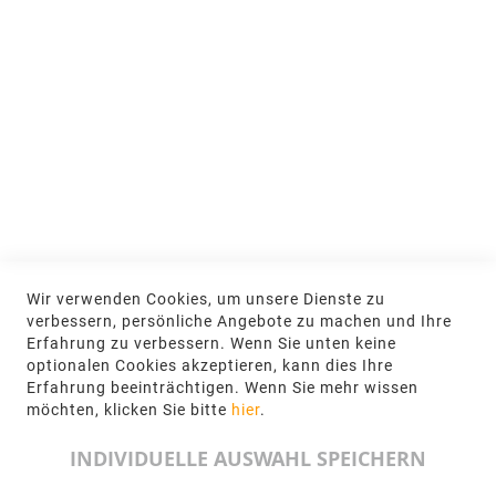
MEIN KONTO
Anmelden
NEWSLETTER
Jetzt hier anmelden
KONTAKT
Wir verwenden Cookies, um unsere Dienste zu
NGR Natursteingesellschaft mbH Kanalstraße
verbessern, persönliche Angebote zu machen und Ihre
62, 48432 Rheine
Erfahrung zu verbessern. Wenn Sie unten keine
optionalen Cookies akzeptieren, kann dies Ihre
+49 5971-961660
Erfahrung beeinträchtigen. Wenn Sie mehr wissen
möchten, klicken Sie bitte
hier
.
info@ngr.eu
INDIVIDUELLE AUSWAHL SPEICHERN