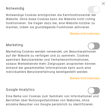
NAVIGATION UMSCHALTEN
ME
S
Notwendig
DIREKT
Notwendige Cookies ermöglichen die Kernfunktionalität der
ZUM
Website. Ohne diese Cookies kann die Website nicht richtig
funktionieren. Sie tragen dazu bei, eine Website nutzbar zu
INHALT
machen, indem sie grundlegende Funktionen aktivieren.
Zum
Weitere Informationen
Ende
der
Marketing
Bildgalerie
Marketing-Cookies werden verwendet, um Besucheraktionen
springen
auf der Website zu verfolgen und zu sammeln. Cookies
speichern Benutzerdaten und Verhaltensinformationen,
sodass Werbedienste mehr Zielgruppen ansprechen können.
Anhand der gesammelten Informationen kann auch eine
individuellere Benutzererfahrung bereitgestellt werden.
Weitere Informationen
Google Analytics
Eine Reihe von Cookies zum Sammeln von Informationen und
Berichten über Nutzungsstatistiken von Websites, ohne
einzelne Besucher von Google persönlich zu identifizieren.