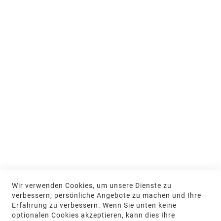
Ausstellung und Beratung
Jobs & Ausbildung
Nachhaltigkeit
MEIN KONTO
Anmelden
NEWSLETTER
Jetzt hier anmelden
KONTAKT
Wir verwenden Cookies, um unsere Dienste zu
NGR Natursteingesellschaft mbH Kanalstraße
verbessern, persönliche Angebote zu machen und Ihre
62, 48432 Rheine
Erfahrung zu verbessern. Wenn Sie unten keine
optionalen Cookies akzeptieren, kann dies Ihre