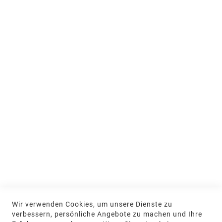
People & Teams
Ausstellung und Beratung
Jobs & Ausbildung
Nachhaltigkeit
MEIN KONTO
Anmelden
NEWSLETTER
Jetzt hier anmelden
KONTAKT
Wir verwenden Cookies, um unsere Dienste zu
NGR Natursteingesellschaft mbH Kanalstraße
verbessern, persönliche Angebote zu machen und Ihre
62, 48432 Rheine