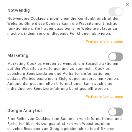
NAVIGATION UMSCHALTEN
ME
S
Notwendig
DIREKT
Notwendige Cookies ermöglichen die Kernfunktionalität der
ZUM
Website. Ohne diese Cookies kann die Website nicht richtig
funktionieren. Sie tragen dazu bei, eine Website nutzbar zu
INHALT
machen, indem sie grundlegende Funktionen aktivieren.
Weitere Informationen
Marketing
Marketing-Cookies werden verwendet, um Besucheraktionen
auf der Website zu verfolgen und zu sammeln. Cookies
speichern Benutzerdaten und Verhaltensinformationen,
sodass Werbedienste mehr Zielgruppen ansprechen können.
Anhand der gesammelten Informationen kann auch eine
individuellere Benutzererfahrung bereitgestellt werden.
INNEN UND AUSSEN K
Weitere Informationen
OMBINIEREN MIT N
Google Analytics
ATURSTEIN
Eine Reihe von Cookies zum Sammeln von Informationen und
Berichten über Nutzungsstatistiken von Websites, ohne
Mit dem Raum+ Konzept entsteht eine
einzelne Besucher von Google persönlich zu identifizieren.