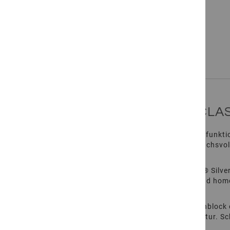
Beschreibung des Produkts
Weitere
Informationen
ATRIMUS® SILVER 4LING® CLA
Der ATRIMUS® Silver 4LING® Classico ist ein multifunkt
von NGR, die ausgewählte Hartgesteine für anspruchsvoll
Ausstrahlung.
Gefertigt aus dunkelgrauem Diorit, zeigt ATRIMUS® Silver 
Fläche wirkt das magmatische Gestein überwiegend homog
unterschiedliche Gartengestaltungen ein.
Der 4LING® wurde als universell einsetzbarer Steinblock
Oberfläche entsteht eine leicht wellige, griffige Textur.