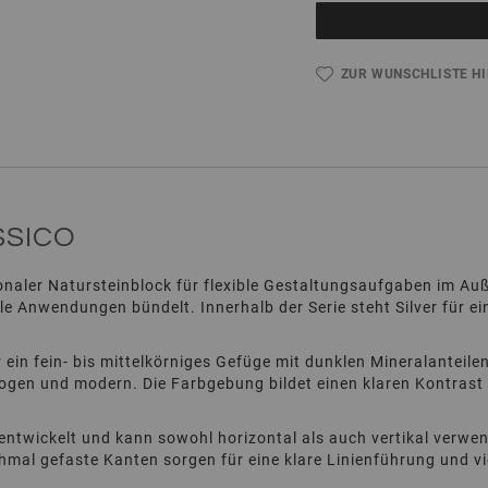
ZUR WUNSCHLISTE H
SSICO
ionaler Natursteinblock für flexible Gestaltungsaufgaben im A
e Anwendungen bündelt. Innerhalb der Serie steht Silver für 
ein fein- bis mittelkörniges Gefüge mit dunklen Mineralanteile
en und modern. Die Farbgebung bildet einen klaren Kontrast z
 entwickelt und kann sowohl horizontal als auch vertikal ver
 Schmal gefaste Kanten sorgen für eine klare Linienführung und 