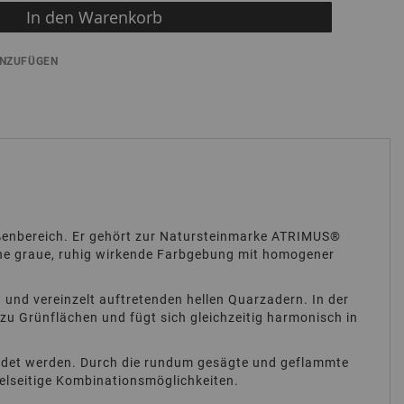
In den Warenkorb
INZUFÜGEN
ußenbereich. Er gehört zur Natursteinmarke ATRIMUS®
eine graue, ruhig wirkende Farbgebung mit homogener
n und vereinzelt auftretenden hellen Quarzadern. In der
u Grünflächen und fügt sich gleichzeitig harmonisch in
wendet werden. Durch die rundum gesägte und geflammte
vielseitige Kombinationsmöglichkeiten.