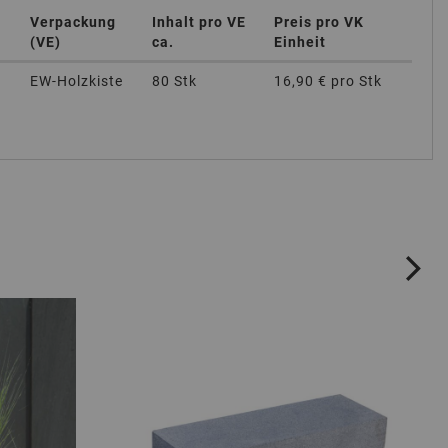
Verpackung
Inhalt pro VE
Preis pro VK
(VE)
ca.
Einheit
EW-Holzkiste
80 Stk
16,90 €
pro Stk
ne