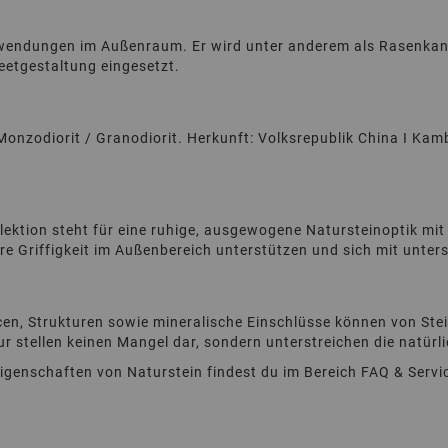
nwendungen im Außenraum. Er wird unter anderem als Rasenkante
eetgestaltung eingesetzt.
nzodiorit / Granodiorit. Herkunft: Volksrepublik China I Kamb
ktion steht für eine ruhige, ausgewogene Natursteinoptik mit k
ere Griffigkeit im Außenbereich unterstützen und sich mit unter
n, Strukturen sowie mineralische Einschlüsse können von Stein
 stellen keinen Mangel dar, sondern unterstreichen die natürlic
Eigenschaften von Naturstein findest du im Bereich
FAQ & Servi