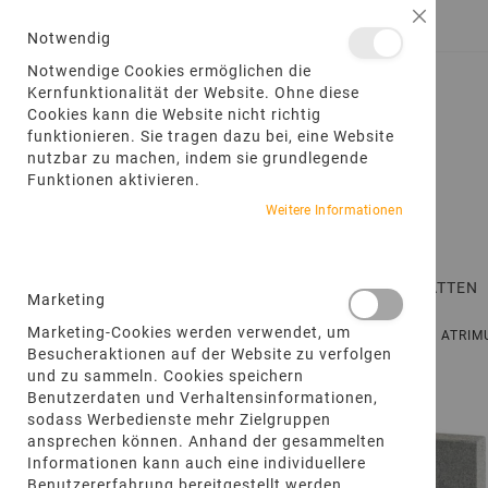
DIREKT
Schließ
ANMELDEN
EIN KONTO ERSTELLEN
ZUM
Notwendig
INHALT
Notwendige Cookies ermöglichen die
Kernfunktionalität der Website. Ohne diese
Cookies kann die Website nicht richtig
funktionieren. Sie tragen dazu bei, eine Website
nutzbar zu machen, indem sie grundlegende
Funktionen aktivieren.
Weitere Informationen
STARTSEITE
TERRASSENPLATTEN
Marketing
Marketing-Cookies werden verwendet, um
STARTSEITE
PRODUKTE
PALISADEN
4LING®
ATRI
Besucheraktionen auf der Website zu verfolgen
und zu sammeln. Cookies speichern
Zum
Benutzerdaten und Verhaltensinformationen,
Ende
sodass Werbedienste mehr Zielgruppen
der
ansprechen können. Anhand der gesammelten
Bildgalerie
Informationen kann auch eine individuellere
springen
Benutzererfahrung bereitgestellt werden.