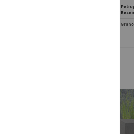
Petro
Artikelnummer
Bearbeitung
Bezei
More
96080810520
Rundum geflammt, Kanten
Grano
Information
gefast
for
96080810520
prev