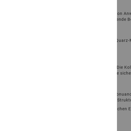
ANWENDUNGSBEREICH
Der 4LING® Classico eignet sich für eine Vielzahl von A
Wege, Terrassen, Einfassungen und die strukturierende B
MATERIAL & HERKUNFT
Petrographische Bezeichnung: Übergangsbereich Quarz-Mo
bezeichnet.
KOLLEKTION
Classico. Rundum geflammt mit gefasten Kanten. Die Kolle
Oberflächen aus traditioneller Bearbeitung, die eine sich
HINWEISE
Naturstein ist ein gewachsenes Naturprodukt. Farbnuance
des Materials. Abweichungen in Farbwirkung oder Struktur
Weitere Informationen zu Pflege, Einsatz und typischen 
Innen & Außen kombinieren →