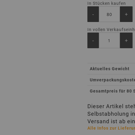
In Stücken kaufen
-
+
In vollen Verkaufsein
-
+
Total
Aktuelles Gewicht
Product
Umverpackungskosten
Gesamtpreis für 80 
Dieser Artikel st
Selbstabholung in
Versand ist ab ei
Alle Infos zur Lieferu