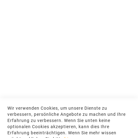
Jobs & Ausbildung
Nachhaltigkeit
MEIN KONTO
Anmelden
NEWSLETTER
Jetzt hier anmelden
KONTAKT
Wir verwenden Cookies, um unsere Dienste zu
NGR Natursteingesellschaft mbH Kanalstraße
verbessern, persönliche Angebote zu machen und Ihre
62, 48432 Rheine
Erfahrung zu verbessern. Wenn Sie unten keine
optionalen Cookies akzeptieren, kann dies Ihre
+49 5971-961660
Erfahrung beeinträchtigen. Wenn Sie mehr wissen