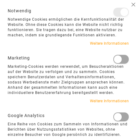
NAVIGATION UMSCHALTEN
ME
S
Notwendig
DIREKT
Notwendige Cookies ermöglichen die Kernfunktionalität der
ZUM
Website. Ohne diese Cookies kann die Website nicht richtig
funktionieren. Sie tragen dazu bei, eine Website nutzbar zu
INHALT
machen, indem sie grundlegende Funktionen aktivieren.
Zum
Weitere Informationen
Ende
der
Marketing
Bildgalerie
Marketing-Cookies werden verwendet, um Besucheraktionen
springen
auf der Website zu verfolgen und zu sammeln. Cookies
speichern Benutzerdaten und Verhaltensinformationen,
sodass Werbedienste mehr Zielgruppen ansprechen können.
Anhand der gesammelten Informationen kann auch eine
individuellere Benutzererfahrung bereitgestellt werden.
Weitere Informationen
Google Analytics
Eine Reihe von Cookies zum Sammeln von Informationen und
Berichten über Nutzungsstatistiken von Websites, ohne
einzelne Besucher von Google persönlich zu identifizieren.