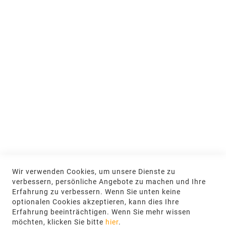
Jobs & Ausbildung
Nachhaltigkeit
MEIN KONTO
Anmelden
NEWSLETTER
Jetzt hier anmelden
KONTAKT
Wir verwenden Cookies, um unsere Dienste zu
NGR Natursteingesellschaft mbH Kanalstraße
verbessern, persönliche Angebote zu machen und Ihre
62, 48432 Rheine
Erfahrung zu verbessern. Wenn Sie unten keine
optionalen Cookies akzeptieren, kann dies Ihre
+49 5971-961660
Erfahrung beeinträchtigen. Wenn Sie mehr wissen
möchten, klicken Sie bitte
hier
.
info@ngr.eu