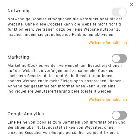
NAVIGATION UMSCHALTEN
ME
S
Notwendig
DIREKT
Notwendige Cookies ermöglichen die Kernfunktionalität der
ZUM
Website. Ohne diese Cookies kann die Website nicht richtig
funktionieren. Sie tragen dazu bei, eine Website nutzbar zu
INHALT
machen, indem sie grundlegende Funktionen aktivieren.
Zum
Weitere Informationen
Ende
der
Marketing
Bildgalerie
Marketing-Cookies werden verwendet, um Besucheraktionen
springen
auf der Website zu verfolgen und zu sammeln. Cookies
speichern Benutzerdaten und Verhaltensinformationen,
sodass Werbedienste mehr Zielgruppen ansprechen können.
Anhand der gesammelten Informationen kann auch eine
individuellere Benutzererfahrung bereitgestellt werden.
Weitere Informationen
Google Analytics
Eine Reihe von Cookies zum Sammeln von Informationen und
Berichten über Nutzungsstatistiken von Websites, ohne
einzelne Besucher von Google persönlich zu identifizieren.