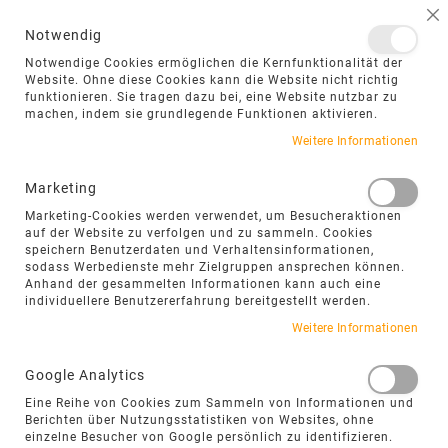
NAVIGATION UMSCHALTEN
ME
S
Notwendig
DIREKT
Notwendige Cookies ermöglichen die Kernfunktionalität der
ZUM
Website. Ohne diese Cookies kann die Website nicht richtig
funktionieren. Sie tragen dazu bei, eine Website nutzbar zu
INHALT
machen, indem sie grundlegende Funktionen aktivieren.
Zum
Weitere Informationen
Ende
der
Marketing
Bildgalerie
Marketing-Cookies werden verwendet, um Besucheraktionen
springen
auf der Website zu verfolgen und zu sammeln. Cookies
speichern Benutzerdaten und Verhaltensinformationen,
sodass Werbedienste mehr Zielgruppen ansprechen können.
Anhand der gesammelten Informationen kann auch eine
individuellere Benutzererfahrung bereitgestellt werden.
Weitere Informationen
Google Analytics
Eine Reihe von Cookies zum Sammeln von Informationen und
Berichten über Nutzungsstatistiken von Websites, ohne
einzelne Besucher von Google persönlich zu identifizieren.