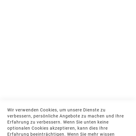
Ausstellung und Beratung
Jobs & Ausbildung
Nachhaltigkeit
MEIN KONTO
Anmelden
NEWSLETTER
Jetzt hier anmelden
KONTAKT
Wir verwenden Cookies, um unsere Dienste zu
NGR Natursteingesellschaft mbH Kanalstraße
verbessern, persönliche Angebote zu machen und Ihre
62, 48432 Rheine
Erfahrung zu verbessern. Wenn Sie unten keine
optionalen Cookies akzeptieren, kann dies Ihre
+49 5971-961660
Erfahrung beeinträchtigen. Wenn Sie mehr wissen