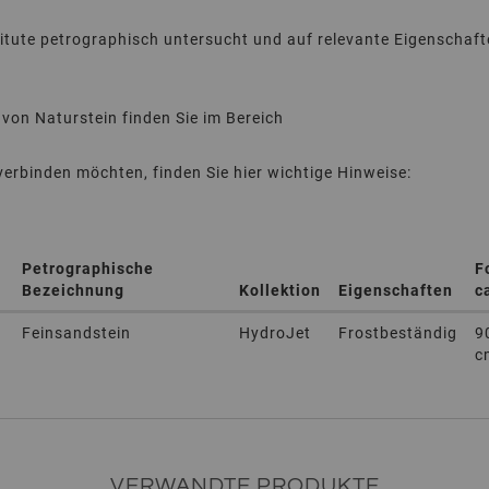
itute petrographisch untersucht und auf relevante Eigenschaf
von Naturstein finden Sie im Bereich
erbinden möchten, finden Sie hier wichtige Hinweise:
Petrographische
F
Bezeichnung
Kollektion
Eigenschaften
c
Feinsandstein
HydroJet
Frostbeständig
9
c
VERWANDTE PRODUKTE