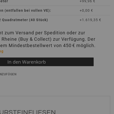
meter
+99,96 €
 (entfallen bei vollen VE):
+0,00 €
2 Quadratmeter (40 Stück)
+1.619,35 €
eht zum Versand per Spedition oder zur
 Rheine (Buy & Collect) zur Verfügung. Der
nem Mindestbestellwert von 450 € möglich.
ng
In den Warenkorb
INZUFÜGEN
URSTEINFLIESEN