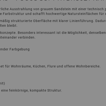
rliche Ausstrahlung von grauem Sandstein mit einer technisch 
de Farbstruktur und schafft hochwertige Natursteinflächen für 
hmäßig strukturierte Oberfläche mit klarer Linienführung. Dad
ten bleibt.
nkonzepte. Besonders interessant ist die Möglichkeit, denselbe
iteinander verbinden.
erender Farbgebung
gnet für Wohnräume, Küchen, Flure und offene Wohnbereiche.
it)
t eine feinkörnige, kompakte Struktur.