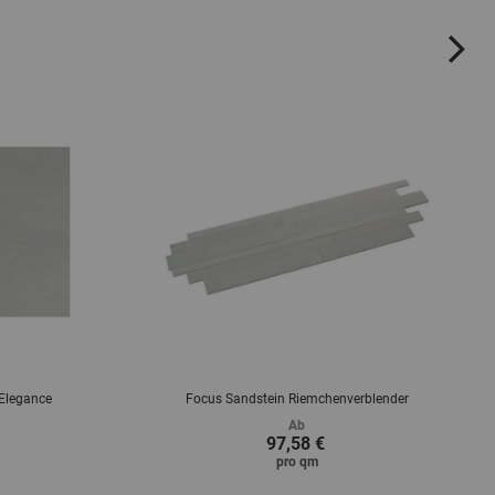
ne
 Elegance
Focus Sandstein Riemchenverblender
Ab
97,58 €
pro
qm