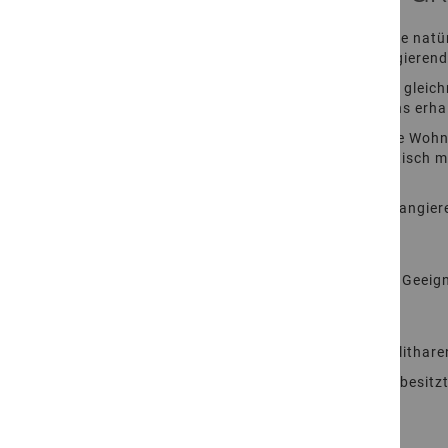
Die Focus Bodenfliesen Soft HydroJet verbinden die natü
Feinsandstein zeigt eine hell- bis dunkelgrau changieren
Durch die Soft HydroJet Bearbeitung entsteht eine gleic
während die natürliche Materialtiefe des Sandsteins erhal
Sandstein Bodenfliesen eignen sich ideal für offene Woh
sich Wohnräume, Terrassen und Gartenflächen optisch m
Visuelles Erscheinungsbild:
Feinkörniger Sandstein von hell- bis dunkelgrau changi
ANWENDUNGSBEREICH
Natursteinfliesen für den Einsatz im Innenbereich. Geei
MATERIAL & HERKUNFT
Petrographische Bezeichnung: Feinsandstein (Sublitharen
Sublitharenit zählt zur Familie der Sandsteine und besitz
Herkunftsland: Indien