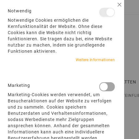
DIREKT
Schließ
ANMELDEN
EIN KONTO ERSTELLEN
ZUM
Notwendig
INHALT
Notwendige Cookies ermöglichen die
Kernfunktionalität der Website. Ohne diese
Cookies kann die Website nicht richtig
funktionieren. Sie tragen dazu bei, eine Website
nutzbar zu machen, indem sie grundlegende
Funktionen aktivieren.
Weitere Informationen
STARTSEITE
TERRASSENPLATTEN
Marketing
Marketing-Cookies werden verwendet, um
STARTSEITE
PRODUKTE
BODENFLIESEN
SANDSTEINFL
Besucheraktionen auf der Website zu verfolgen
und zu sammeln. Cookies speichern
Zum
Benutzerdaten und Verhaltensinformationen,
Ende
sodass Werbedienste mehr Zielgruppen
der
ansprechen können. Anhand der gesammelten
Bildgalerie
Informationen kann auch eine individuellere
springen
Benutzererfahrung bereitgestellt werden.