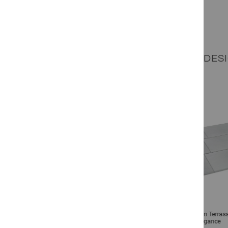
Inkl. 19% MwSt.
RAUM+: IHR DES
prev
Focus Sandstein Terrassenplatten
Focus Sandstein Terras
Struktura
Elegance