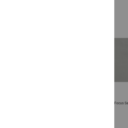
prev
Focus Sandstein Sockelleisten Soft-HydroJet
Focus Sa
Ab
11,78 €
pro
qm