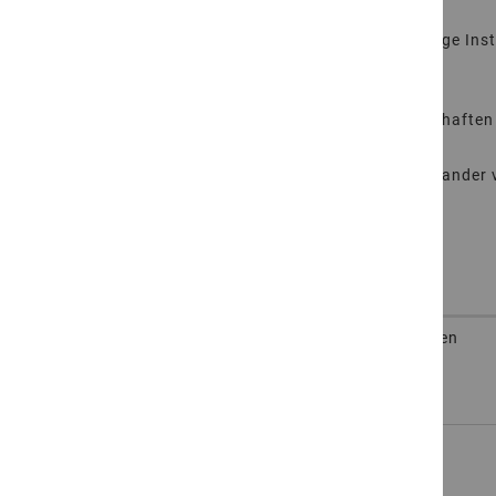
GEPRÜFTE NATURSTEINQUALITÄT
Dieser Naturstein wurde für NGR durch unabhängige Inst
HINWEIS
Hinweise zu Pflege, Einsatz und typischen Eigenschaften 
FAQ & Service →
Wenn Sie Innen- und Außenbereiche optisch miteinander v
Innen & Außen kombinieren →
Artikelnummer
Bearbeitung
More
203585328120
HydroJet-Finish gebürstet, Kanten
Information
leicht gefast
for
203585328120