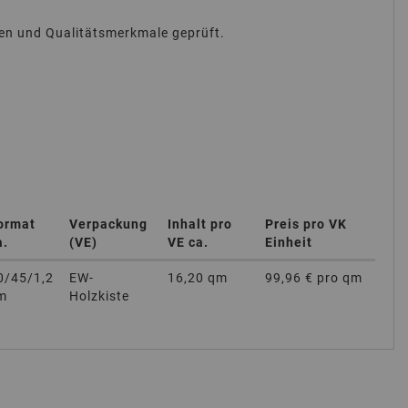
ten und Qualitätsmerkmale geprüft.
ormat
Verpackung
Inhalt pro
Preis pro VK
a.
(VE)
VE ca.
Einheit
0/45/1,2
EW-
16,20 qm
99,96 €
pro qm
m
Holzkiste