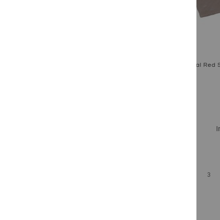
Tropical Red 
I
Zum Produkt
SEITE
1
2
3