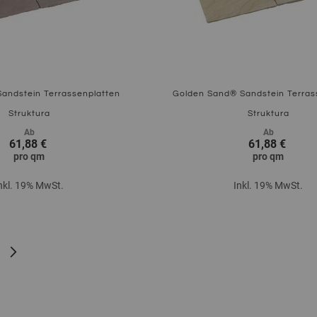
Sandstein Terrassenplatten
Golden Sand® Sandstein Terras
Struktura
Struktura
Ab
Ab
61,88 €
61,88 €
pro
qm
pro
qm
nkl. 19% MwSt.
Inkl. 19% MwSt.
Zum Produkt
Seite
Weiter
Sie lesen gerade 
S