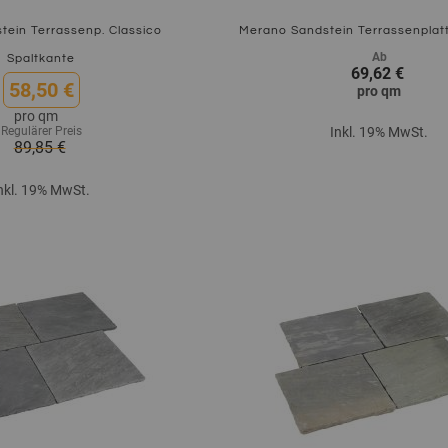
tein Terrassenp. Classico
Merano Sandstein Terrassenplat
Ab
Spaltkante
69,62 €
58,50 €
pro
qm
pro
qm
Regulärer Preis
Inkl. 19% MwSt.
89,85 €
Zum Produkt
nkl. 19% MwSt.