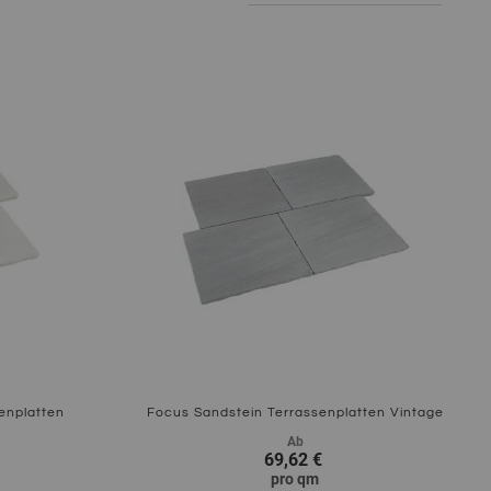
sor
enplatten
Focus Sandstein Terrassenplatten Vintage
Ab
69,62 €
pro
qm