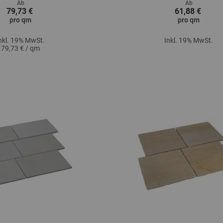
Ab
Ab
79,73 €
61,88 €
pro
qm
pro
qm
nkl. 19% MwSt.
Inkl. 19% MwSt.
79,73 € / qm
Zum Produkt