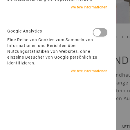
Weitere Informationen
Google Analytics
STARTSEITE
Eine Reihe von Cookies zum Sammeln von
Informationen und Berichten über
Nutzungsstatistiken von Websites, ohne
LAND
einzelne Besucher von Google persönlich zu
identifizieren.
Weitere Informationen
Ein Landha
Übergänge z
Sandstein 
schaffen Au
FILTEROPTIONEN
ANZEIGEN
Liste
Liste
ART
ALS