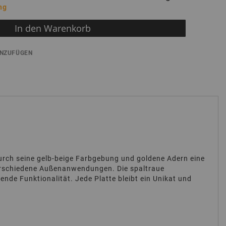
ng
In den Warenkorb
INZUFÜGEN
durch seine gelb-beige Farbgebung und goldene Adern eine
verschiedene Außenanwendungen. Die spaltraue
nde Funktionalität. Jede Platte bleibt ein Unikat und