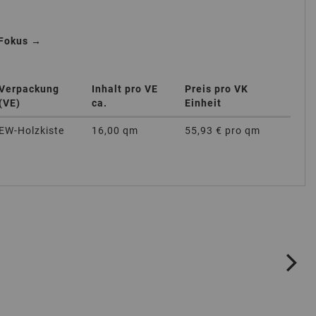
 Fokus →
Verpackung
Inhalt pro VE
Preis pro VK
(VE)
ca.
Einheit
EW-Holzkiste
16,00 qm
55,93 €
pro qm
ne