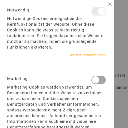
DIREKT
Schließ
ANMELDEN
EIN KONTO ERSTELLEN
ZUM
Notwendig
INHALT
Notwendige Cookies ermöglichen die
Kernfunktionalität der Website. Ohne diese
Cookies kann die Website nicht richtig
funktionieren. Sie tragen dazu bei, eine Website
nutzbar zu machen, indem sie grundlegende
Funktionen aktivieren.
Weitere Informationen
STARTSEITE
TERRASSENPLATTEN
Marketing
Marketing-Cookies werden verwendet, um
STARTSEITE
PRODUKTE
POLYGONALPLATTEN
GEBIRG
Besucheraktionen auf der Website zu verfolgen
und zu sammeln. Cookies speichern
Zum
Benutzerdaten und Verhaltensinformationen,
Ende
sodass Werbedienste mehr Zielgruppen
der
ansprechen können. Anhand der gesammelten
Bildgalerie
Informationen kann auch eine individuellere
springen
Benutzererfahrung bereitgestellt werden.