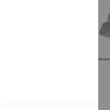
Gebirgsquarzit Gold Trockenmauersteine
Gebirgsqu
Ab
565,25 €
pro
qm
Inkl. 19% MwSt.