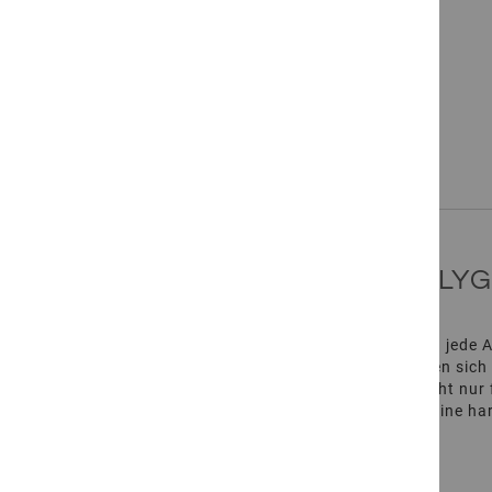
Beschreibung des Produkts
Weitere
Informationen
GEBIRGSQUARZIT GOLD POLY
Mit den Gebirgsquarzit Gold Polygonalplatten wird jede 
warme Ausstrahlung. Die robusten Platten zeichnen sich
Oberfläche und die gespaltenen Kanten sorgen nicht nur f
fügt sich nahtlos in das Gesamtbild ein, wodurch eine ha
NATÜRLICHKEIT IN GELB-BEIGE