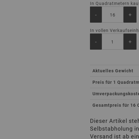
In Quadratmetern kau
-
+
In vollen Verkaufsein
-
+
Total
Aktuelles Gewicht
Product
Preis für 1 Quadrat
Umverpackungskosten
Gesamtpreis für 16
Dieser Artikel st
Selbstabholung in
Versand ist ab ei