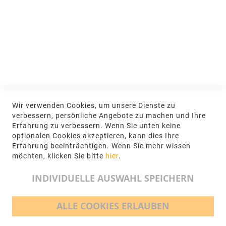
Anmelden
NEWSLETTER
Jetzt hier anmelden
KONTAKT
Wir verwenden Cookies, um unsere Dienste zu
NGR Natursteingesellschaft mbH Kanalstraße
verbessern, persönliche Angebote zu machen und Ihre
62, 48432 Rheine
Erfahrung zu verbessern. Wenn Sie unten keine
optionalen Cookies akzeptieren, kann dies Ihre
+49 5971-961660
Erfahrung beeinträchtigen. Wenn Sie mehr wissen
möchten, klicken Sie bitte
hier
.
info@ngr.eu
INDIVIDUELLE AUSWAHL SPEICHERN
ALLE COOKIES ERLAUBEN
BEZAHLMÖGLICHKEITEN