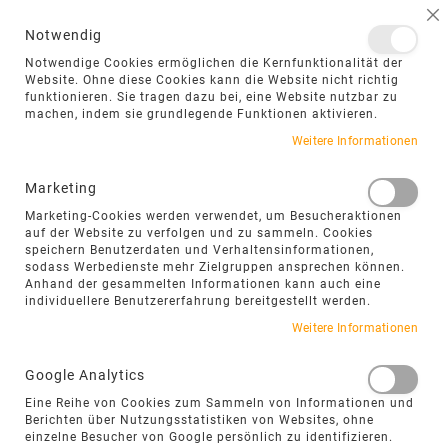
NAVIGATION UMSCHALTEN
ME
S
Notwendig
DIREKT
Notwendige Cookies ermöglichen die Kernfunktionalität der
ZUM
Website. Ohne diese Cookies kann die Website nicht richtig
funktionieren. Sie tragen dazu bei, eine Website nutzbar zu
INHALT
machen, indem sie grundlegende Funktionen aktivieren.
Weitere Informationen
Marketing
Marketing-Cookies werden verwendet, um Besucheraktionen
auf der Website zu verfolgen und zu sammeln. Cookies
speichern Benutzerdaten und Verhaltensinformationen,
sodass Werbedienste mehr Zielgruppen ansprechen können.
INNENRÄUME MIT NATURSTEIN
Anhand der gesammelten Informationen kann auch eine
individuellere Benutzererfahrung bereitgestellt werden.
GESTALTEN
Weitere Informationen
Naturstein bringt Wärme, Struktur und eine
unverwechselbare Materialwirkung in den
Google Analytics
Innenraum. Ob als Bodenfliese, Wandverkleidung
Eine Reihe von Cookies zum Sammeln von Informationen und
oder maßgefertigtes Einzelstück – jede Oberfläche
Berichten über Nutzungsstatistiken von Websites, ohne
einzelne Besucher von Google persönlich zu identifizieren.
besitzt ihren eigenen Charakter und prägt die