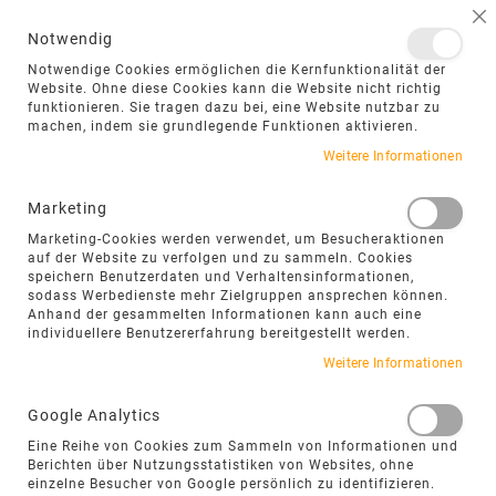
NAVIGATION UMSCHALTEN
ME
S
Notwendig
DIREKT
Notwendige Cookies ermöglichen die Kernfunktionalität der
ZUM
Website. Ohne diese Cookies kann die Website nicht richtig
funktionieren. Sie tragen dazu bei, eine Website nutzbar zu
INHALT
machen, indem sie grundlegende Funktionen aktivieren.
Weitere Informationen
Marketing
KALIBRIERTE
Marketing-Cookies werden verwendet, um Besucheraktionen
NATURSTEINPLATTEN
auf der Website zu verfolgen und zu sammeln. Cookies
speichern Benutzerdaten und Verhaltensinformationen,
sodass Werbedienste mehr Zielgruppen ansprechen können.
Kalibrierte Natursteinplatten besitzen eine
Anhand der gesammelten Informationen kann auch eine
definierte Plattenstärke und lassen sich dadurch
individuellere Benutzererfahrung bereitgestellt werden.
besonders gut für präzise Aufbauhöhen, saubere
Weitere Informationen
Anschlüsse und planbare Verlegearbeiten
einsetzen. Gerade bei Terrassenplatten aus
Google Analytics
Naturstein, Bodenplatten, Wegen und
Eine Reihe von Cookies zum Sammeln von Informationen und
Eingangsbereichen kann die Kalibrierung ein
Berichten über Nutzungsstatistiken von Websites, ohne
einzelne Besucher von Google persönlich zu identifizieren.
wichtiger Vorteil sein.