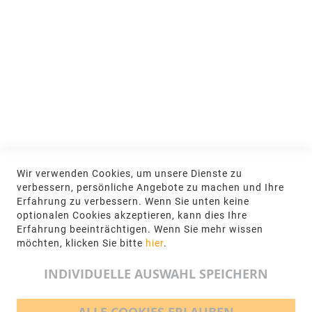
MEIN KONTO
Anmelden
NEWSLETTER
Jetzt hier anmelden
KONTAKT
Wir verwenden Cookies, um unsere Dienste zu
NGR Natursteingesellschaft mbH Kanalstraße
verbessern, persönliche Angebote zu machen und Ihre
62, 48432 Rheine
Erfahrung zu verbessern. Wenn Sie unten keine
optionalen Cookies akzeptieren, kann dies Ihre
+49 5971-961660
Erfahrung beeinträchtigen. Wenn Sie mehr wissen
möchten, klicken Sie bitte
hier
.
info@ngr.eu
INDIVIDUELLE AUSWAHL SPEICHERN
BEZAHLMÖGLICHKEITEN