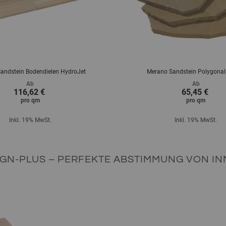
andstein Bodendielen HydroJet
Merano Sandstein Polygonal
Ab
Ab
116,62 €
65,45 €
pro
qm
pro
qm
Inkl. 19% MwSt.
Inkl. 19% MwSt.
IGN-PLUS – PERFEKTE ABSTIMMUNG VON INN