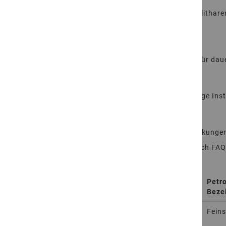
Petrographische Bezeichnung: Feinsandstein (Sublitharen
Herkunftsland: Indien
FROSTBESTÄNDIGKEIT
Der Naturstein ist frostbeständig und eignet sich für da
GEPRÜFTE NATURSTEINQUALITÄT
Dieser Naturstein wurde für NGR durch unabhängige Inst
HINWEIS
Natursteine unterliegen Farb- und Strukturschwankungen
Hinweise zu Pflege und Einsatz finden Sie im Bereich
FAQ
Petr
Artikelnummer
Bearbeitung
Beze
More
204110331220
Oberfläche veredelt, Kanten
Fein
Information
gefast