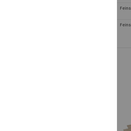
for
204110332920
204110331420
Oberfläche veredelt, Kanten
Fein
gefast
204110332920
Oberfläche veredelt, Kanten
Fein
gefast
prev