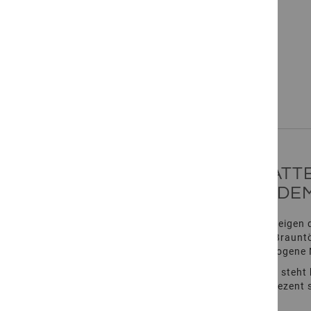
Zum
Anfang
Beschreibung des Produkts
der
Bildgalerie
springen
Weitere
Informationen
SANDSTEIN TERRASSENPLATT
GRAU-BRAUN CHANGIERENDEM
Die Sandstein Terrassenplatten Merano Elegance zeigen di
Farbwelt bewegt sich zwischen Grau-, Beige- und Brauntö
Naturstein Terrasse eine individuelle, aber ausgewogene
Im Unterschied zu stärker strukturierten Varianten steht
während die feinkörnige Struktur des Sandsteins dezent 
Gesamtfläche bilden.