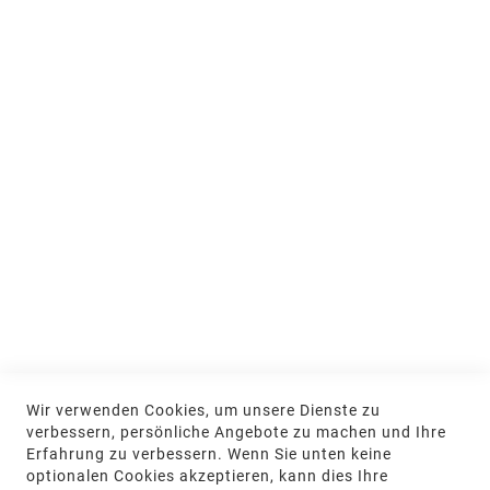
Ausstellung und Beratung
Jobs & Ausbildung
Nachhaltigkeit
MEIN KONTO
Anmelden
NEWSLETTER
Jetzt hier anmelden
KONTAKT
Wir verwenden Cookies, um unsere Dienste zu
NGR Natursteingesellschaft mbH Kanalstraße
verbessern, persönliche Angebote zu machen und Ihre
62, 48432 Rheine
Erfahrung zu verbessern. Wenn Sie unten keine
optionalen Cookies akzeptieren, kann dies Ihre
+49 5971-961660