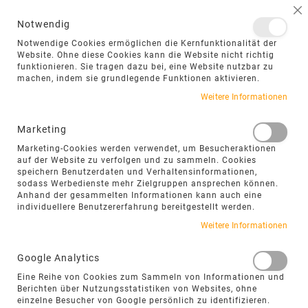
NAVIGATION UMSCHALTEN
ME
S
Notwendig
DIREKT
Notwendige Cookies ermöglichen die Kernfunktionalität der
ZUM
Website. Ohne diese Cookies kann die Website nicht richtig
funktionieren. Sie tragen dazu bei, eine Website nutzbar zu
INHALT
machen, indem sie grundlegende Funktionen aktivieren.
Zum
Weitere Informationen
Ende
der
Marketing
Bildgalerie
Marketing-Cookies werden verwendet, um Besucheraktionen
springen
auf der Website zu verfolgen und zu sammeln. Cookies
speichern Benutzerdaten und Verhaltensinformationen,
sodass Werbedienste mehr Zielgruppen ansprechen können.
Anhand der gesammelten Informationen kann auch eine
individuellere Benutzererfahrung bereitgestellt werden.
Weitere Informationen
Google Analytics
Eine Reihe von Cookies zum Sammeln von Informationen und
Berichten über Nutzungsstatistiken von Websites, ohne
einzelne Besucher von Google persönlich zu identifizieren.