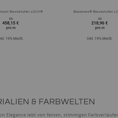
inaut Blockstufen LOUV®
Basanaro® Blockstufen 
Ab
Ab
458,15 €
218,96 €
pro
m
pro
m
nkl. 19% MwSt.
Inkl. 19% MwSt.
Zum Produkt
IALIEN & FARBWELTEN
ion Elegance lebt von feinen, stimmigen Farbverläufe