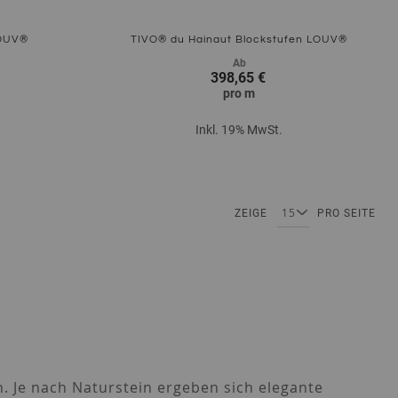
LOUV®
TIVO® du Hainaut Blockstufen LOUV®
Ab
398,65 €
pro
m
Inkl. 19% MwSt.
Zum Produkt
ZEIGE
PRO SEITE
n. Je nach Naturstein ergeben sich elegante