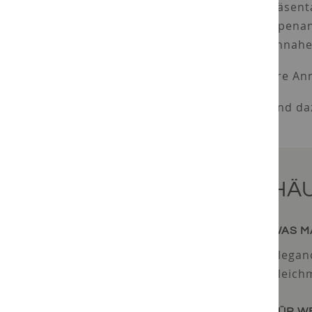
• repräsen
• Treppena
• wohnnahe
Weitere An
Passend da
HÄ
WAS M
Elegan
gleichm
FÜR W