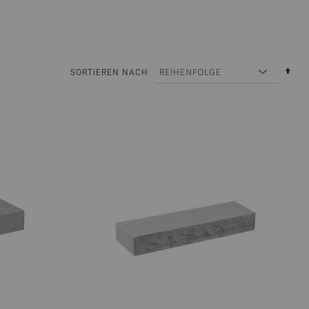
Abs
SORTIEREN NACH
sor