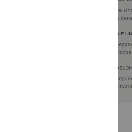
Sie si
in den
WIE U
Eleganc
ersche
WELCH
Elegan
erhält