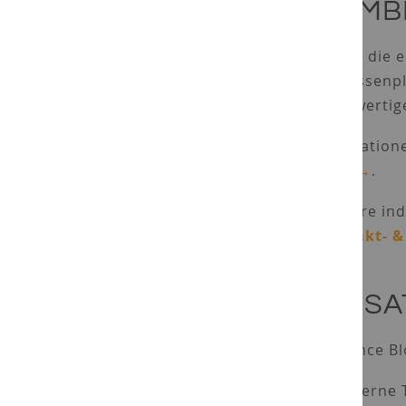
KOMB
Durch die e
Terrassenp
hochwertig
Inspiration
Blog →
.
Für Ihre in
Kontakt- &
EINSA
Elegance Bl
• moderne T