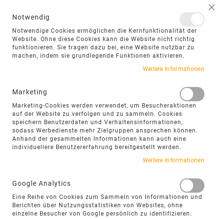
NAVIGATION UMSCHALTEN
ME
S
Notwendig
DIREKT
Notwendige Cookies ermöglichen die Kernfunktionalität der
ZUM
Website. Ohne diese Cookies kann die Website nicht richtig
funktionieren. Sie tragen dazu bei, eine Website nutzbar zu
INHALT
machen, indem sie grundlegende Funktionen aktivieren.
Weitere Informationen
Marketing
FILTEROPTIONEN
Marketing-Cookies werden verwendet, um Besucheraktionen
auf der Website zu verfolgen und zu sammeln. Cookies
speichern Benutzerdaten und Verhaltensinformationen,
sodass Werbedienste mehr Zielgruppen ansprechen können.
ANTHRAZITFARBENE NATURSTEIN-
Anhand der gesammelten Informationen kann auch eine
BODENFLIESEN – MODERN,
individuellere Benutzererfahrung bereitgestellt werden.
AUSDRUCKSSTARK UND ZEITLOS
Weitere Informationen
Anthrazitfarbene Naturstein-Bodenfliesen
Google Analytics
wirken markant, modern und besonders
Eine Reihe von Cookies zum Sammeln von Informationen und
hochwertig. Sie setzen klare Linien, schaffen
Berichten über Nutzungsstatistiken von Websites, ohne
ruhige Flächenbilder und eignen sich ideal für
einzelne Besucher von Google persönlich zu identifizieren.