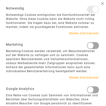
NAVIGATION UMSCHALTEN
ME
S
Notwendig
DIREKT
Notwendige Cookies ermöglichen die Kernfunktionalität der
ZUM
Website. Ohne diese Cookies kann die Website nicht richtig
funktionieren. Sie tragen dazu bei, eine Website nutzbar zu
INHALT
machen, indem sie grundlegende Funktionen aktivieren.
Weitere Informationen
Marketing
FILTEROPTIONEN
Marketing-Cookies werden verwendet, um Besucheraktionen
auf der Website zu verfolgen und zu sammeln. Cookies
speichern Benutzerdaten und Verhaltensinformationen,
sodass Werbedienste mehr Zielgruppen ansprechen können.
HELLE NATURSTEIN-
Anhand der gesammelten Informationen kann auch eine
BODENFLIESEN – FREUNDLICH,
individuellere Benutzererfahrung bereitgestellt werden.
ZEITLOS UND RAUMÖFFNEND
Weitere Informationen
Helle Naturstein-Bodenfliesen wirken
Google Analytics
freundlich, offen und lassen Räume optisch
Eine Reihe von Cookies zum Sammeln von Informationen und
größer erscheinen. Sie eignen sich besonders
Berichten über Nutzungsstatistiken von Websites, ohne
für moderne Wohnkonzepte, lichtdurchflutete
einzelne Besucher von Google persönlich zu identifizieren.