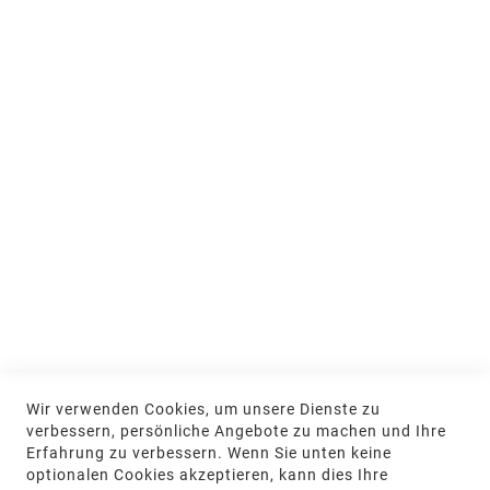
Ausstellung und Beratung
Jobs & Ausbildung
Nachhaltigkeit
MEIN KONTO
Anmelden
NEWSLETTER
Jetzt hier anmelden
KONTAKT
Wir verwenden Cookies, um unsere Dienste zu
NGR Natursteingesellschaft mbH Kanalstraße
verbessern, persönliche Angebote zu machen und Ihre
62, 48432 Rheine
Erfahrung zu verbessern. Wenn Sie unten keine
optionalen Cookies akzeptieren, kann dies Ihre
+49 5971-961660