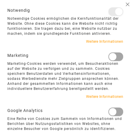
NAVIGATION UMSCHALTEN
ME
S
Notwendig
DIREKT
Notwendige Cookies ermöglichen die Kernfunktionalität der
ZUM
Website. Ohne diese Cookies kann die Website nicht richtig
funktionieren. Sie tragen dazu bei, eine Website nutzbar zu
INHALT
machen, indem sie grundlegende Funktionen aktivieren.
Zum
Weitere Informationen
Ende
der
Marketing
Bildgalerie
Marketing-Cookies werden verwendet, um Besucheraktionen
springen
auf der Website zu verfolgen und zu sammeln. Cookies
speichern Benutzerdaten und Verhaltensinformationen,
sodass Werbedienste mehr Zielgruppen ansprechen können.
Anhand der gesammelten Informationen kann auch eine
individuellere Benutzererfahrung bereitgestellt werden.
Weitere Informationen
Google Analytics
Eine Reihe von Cookies zum Sammeln von Informationen und
Berichten über Nutzungsstatistiken von Websites, ohne
einzelne Besucher von Google persönlich zu identifizieren.