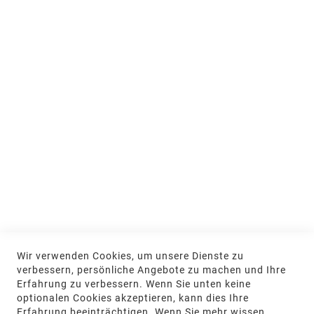
Ausstellung und Beratung
Jobs & Ausbildung
Nachhaltigkeit
MEIN KONTO
Anmelden
NEWSLETTER
Jetzt hier anmelden
KONTAKT
Wir verwenden Cookies, um unsere Dienste zu
NGR Natursteingesellschaft mbH Kanalstraße
verbessern, persönliche Angebote zu machen und Ihre
62, 48432 Rheine
Erfahrung zu verbessern. Wenn Sie unten keine
optionalen Cookies akzeptieren, kann dies Ihre
+49 5971-961660
Erfahrung beeinträchtigen. Wenn Sie mehr wissen