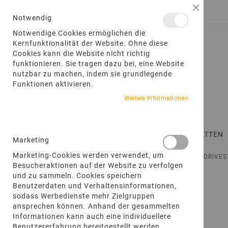
DIREKT
Schließ
ANMELDEN
EIN KONTO ERSTELLEN
ZUM
Notwendig
INHALT
Notwendige Cookies ermöglichen die
Kernfunktionalität der Website. Ohne diese
Cookies kann die Website nicht richtig
funktionieren. Sie tragen dazu bei, eine Website
nutzbar zu machen, indem sie grundlegende
Funktionen aktivieren.
Weitere Informationen
STARTSEITE
TERRASSENPLATTEN
Marketing
Marketing-Cookies werden verwendet, um
STARTSEITE
PRODUKTE
NATURSTEINPFLASTER
DRIVE
Besucheraktionen auf der Website zu verfolgen
und zu sammeln. Cookies speichern
Zum
Benutzerdaten und Verhaltensinformationen,
Ende
sodass Werbedienste mehr Zielgruppen
der
ansprechen können. Anhand der gesammelten
Bildgalerie
Informationen kann auch eine individuellere
springen
Benutzererfahrung bereitgestellt werden.