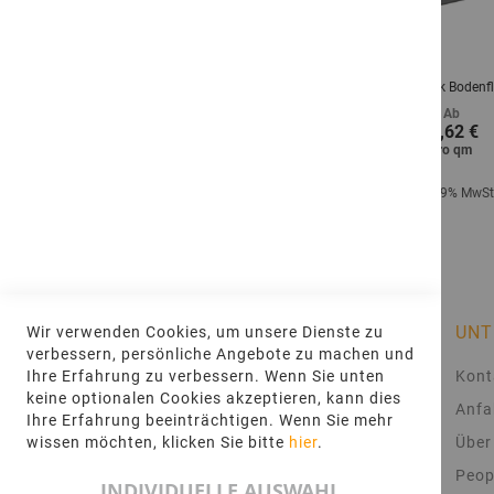
TIVO® Olive Black Sockelleisten Plaza
TIVO® Olive Black Bodenf
Ab
Ab
8,98 €
69,62 €
pro
qm
pro
qm
Inkl. 19% MwSt.
Inkl. 19% MwSt
INFORMATIONEN
UNT
Wir verwenden Cookies, um unsere Dienste zu
verbessern, persönliche Angebote zu machen und
AGB
Kont
Ihre Erfahrung zu verbessern. Wenn Sie unten
keine optionalen Cookies akzeptieren, kann dies
Impressum
Anfa
Ihre Erfahrung beeinträchtigen. Wenn Sie mehr
Datenschutz
Über
wissen möchten, klicken Sie bitte
hier
.
Häufig gestellte Fragen
Peop
INDIVIDUELLE AUSWAHL