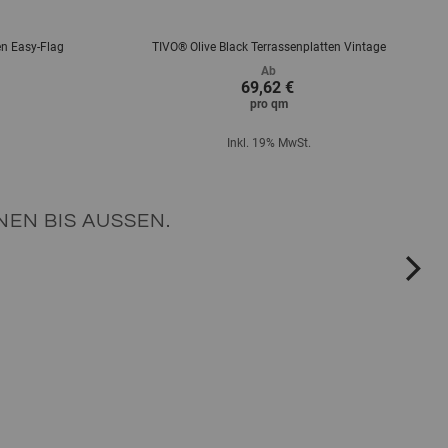
en Easy-Flag
TIVO® Olive Black Terrassenplatten Vintage
Ab
69,62 €
pro
qm
Inkl. 19% MwSt.
EN BIS AUSSEN.
ne