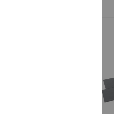
Information
gespalten, Unterseite kalibriert
for
472200133320
prev