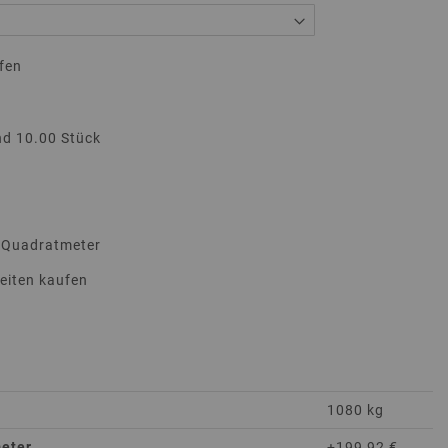
fen
nd 10.00 Stück
0 Quadratmeter
heiten kaufen
1080 kg
meter
+199,92 €