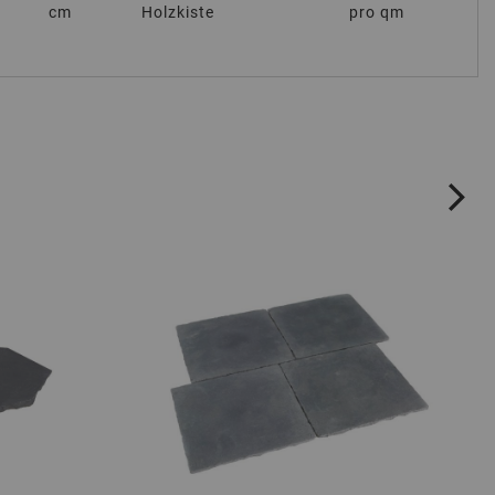
cm
Holzkiste
pro qm
ne