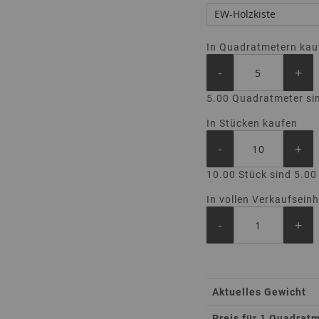
In Quadratmetern kau
-
+
5.00 Quadratmeter si
In Stücken kaufen
-
+
10.00 Stück sind 5.0
In vollen Verkaufsein
-
+
Total
Aktuelles Gewicht
Product
Preis für 1 Quadrat