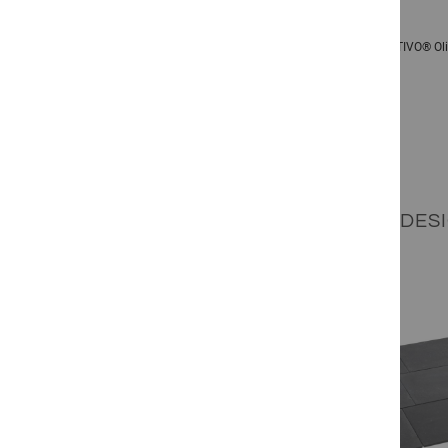
TIVO® Olive Black Drivestone Plaza
TIVO® Oli
Ab
149,94 €
pro
qm
Inkl. 19% MwSt.
RAUM+: IHR DES
prev