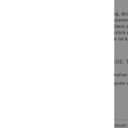
Der Kalkstein TIVO® Olive Black ist feinkörnig, d
als bei konventionellen Bodenbelägen in dünneren 
und Grünflächen. Im Laufe der Zeit wird der Stein d
Oberfläche der Struktura-Bodenplatte ist natürlic
Platten ihren natürlichen Look. Die Unterseite ist
Olive Black spektakulär in Szene.
DUNKLER KALKSTEIN IN ÜBERGRÖSSE: 
Hinweise zu Pflege, Einsatz und typischen Eigenschaften
Wenn Sie Innen- und Außenbereiche optisch miteinander v
Artikelnummer
Bearbeitung
More
472200133320
Oberfläche spaltrau und mit Softfinish 