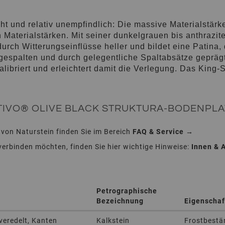
icht und relativ unempfindlich: Die massive Materialstä
Materialstärken. Mit seiner dunkelgrauen bis anthrazit
urch Witterungseinflüsse heller und bildet eine Patina, d
h gespalten und durch gelegentliche Spaltabsätze gepräg
 kalibriert und erleichtert damit die Verlegung. Das Kin
TIVO® OLIVE BLACK STRUKTURA-BODENPLAT
 von Naturstein finden Sie im Bereich
FAQ & Service →
erbinden möchten, finden Sie hier wichtige Hinweise:
Innen & 
Petrographische
Bezeichnung
Eigenschaf
veredelt, Kanten
Kalkstein
Frostbestä