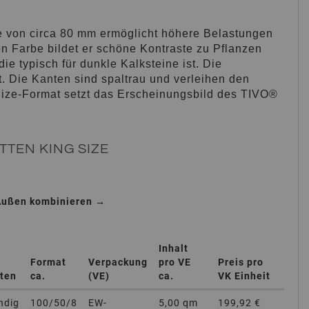
rke von circa 80 mm ermöglicht höhere Belastungen
en Farbe bildet er schöne Kontraste zu Pflanzen
ie typisch für dunkle Kalksteine ist. Die
t. Die Kanten sind spaltrau und verleihen den
g-Size-Format setzt das Erscheinungsbild des TIVO®
TEN KING SIZE
Außen kombinieren →
Inhalt
Format
Verpackung
pro VE
Preis pro
ten
ca.
(VE)
ca.
VK Einheit
ndig
100/50/8
EW-
5,00 qm
199,92 €