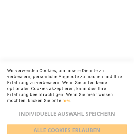
MEIN KONTO
Anmelden
NEWSLETTER
Jetzt hier anmelden
KONTAKT
Wir verwenden Cookies, um unsere Dienste zu
NGR Natursteingesellschaft mbH Kanalstraße
verbessern, persönliche Angebote zu machen und Ihre
62, 48432 Rheine
Erfahrung zu verbessern. Wenn Sie unten keine
optionalen Cookies akzeptieren, kann dies Ihre
+49 5971-961660
Erfahrung beeinträchtigen. Wenn Sie mehr wissen
möchten, klicken Sie bitte
hier
.
info@ngr.eu
INDIVIDUELLE AUSWAHL SPEICHERN
ALLE COOKIES ERLAUBEN
BEZAHLMÖGLICHKEITEN