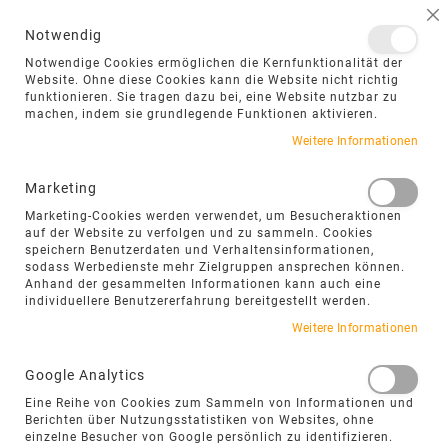
NAVIGATION UMSCHALTEN
ME
S
Notwendig
DIREKT
Notwendige Cookies ermöglichen die Kernfunktionalität der
ZUM
Website. Ohne diese Cookies kann die Website nicht richtig
funktionieren. Sie tragen dazu bei, eine Website nutzbar zu
INHALT
machen, indem sie grundlegende Funktionen aktivieren.
Zum
Weitere Informationen
Ende
der
Marketing
Bildgalerie
Marketing-Cookies werden verwendet, um Besucheraktionen
springen
auf der Website zu verfolgen und zu sammeln. Cookies
speichern Benutzerdaten und Verhaltensinformationen,
sodass Werbedienste mehr Zielgruppen ansprechen können.
Anhand der gesammelten Informationen kann auch eine
individuellere Benutzererfahrung bereitgestellt werden.
Weitere Informationen
Google Analytics
Eine Reihe von Cookies zum Sammeln von Informationen und
Berichten über Nutzungsstatistiken von Websites, ohne
einzelne Besucher von Google persönlich zu identifizieren.